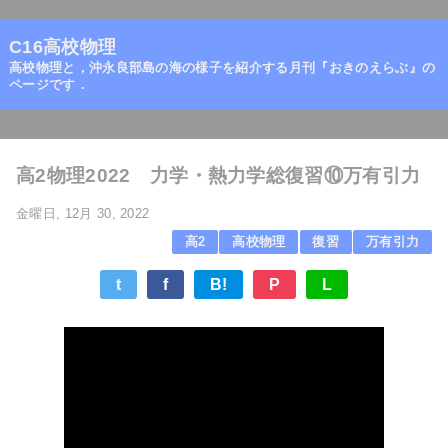
=
C16高校物理
高校物理と，沖永良部島の海の様子を紹介する月刊『おきのえらぶ』の
ページです．
ホーム
/
万有引力
/
高2物理2022 力学・熱力学総復習⑩万有引力
金曜日, 12月 30, 2022
高2
高校物理
復習
万有引力
t
f
B!
P
L