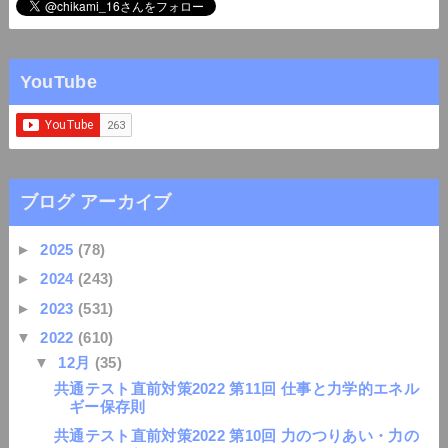
YouTube
ブログ アーカイブ
►
2025
(78)
►
2024
(243)
►
2023
(531)
▼
2022
(610)
▼
12月
(35)
共通テスト直前対策2022 第11回 仕事と力学的エネル
ギー保存則
共通テスト直前対策2022 第10回 力のつりあい・力の