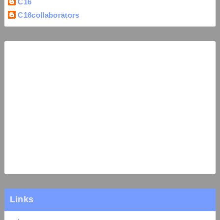
C16
C16collaborators
Links