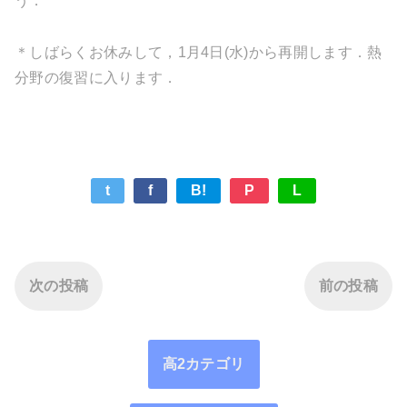
う．
＊しばらくお休みして，1月4日(水)から再開します．熱
分野の復習に入ります．
t
f
B!
P
L
次の投稿
前の投稿
高2カテゴリ