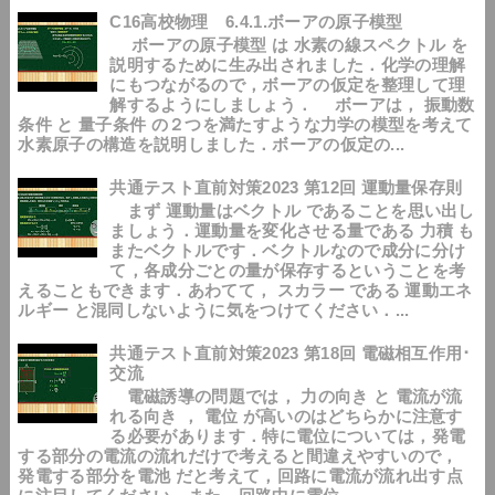
C16高校物理 6.4.1.ボーアの原子模型
ボーアの原子模型 は 水素の線スペクトル を
説明するために生み出されました．化学の理解
にもつながるので，ボーアの仮定を整理して理
解するようにしましょう． ボーアは， 振動数
条件 と 量子条件 の２つを満たすような力学の模型を考えて
水素原子の構造を説明しました．ボーアの仮定の...
共通テスト直前対策2023 第12回 運動量保存則
まず 運動量はベクトル であることを思い出し
ましょう．運動量を変化させる量である 力積 も
またベクトルです．ベクトルなので成分に分け
て，各成分ごとの量が保存するということを考
えることもできます．あわてて， スカラー である 運動エネ
ルギー と混同しないように気をつけてください．...
共通テスト直前対策2023 第18回 電磁相互作用･
交流
電磁誘導の問題では， 力の向き と 電流が流
れる向き ， 電位 が高いのはどちらかに注意す
る必要があります．特に電位については，発電
する部分の電流の流れだけで考えると間違えやすいので，
発電する部分を電池 だと考えて，回路に電流が流れ出す点