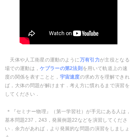
天体や人工衛星の運動のように
万有引力
が主役となる
場での運動は，
ケプラーの第2法則
を用いて軌道上の速
度の関係を表すことと，
宇宙速度
の求め方を理解できれ
ば，大体の問題が解けます．考え方に慣れるまで演習を
してください．
＊『セミナー物理』（第一学習社）が手元にある人は，
基本問題237，243，発展例題22などを演習してくださ
い．余力があれば，より発展的な問題の演習をしましょ