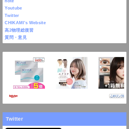
note
Youtube
Twitter
CHIKAMI's Website
高2物理総復習
質問・意見
Twitter