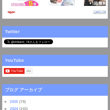
Twitter
YouTube
ブログ アーカイブ
►
2025
(78)
►
2024
(243)