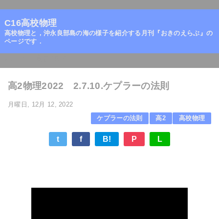
=
C16高校物理
高校物理と，沖永良部島の海の様子を紹介する月刊『おきのえらぶ』の
ページです．
ホーム
/
高校物理
/
高2物理2022 2.7.10.ケプラーの法則
月曜日, 12月 12, 2022
ケプラーの法則
高2
高校物理
t
f
B!
P
L