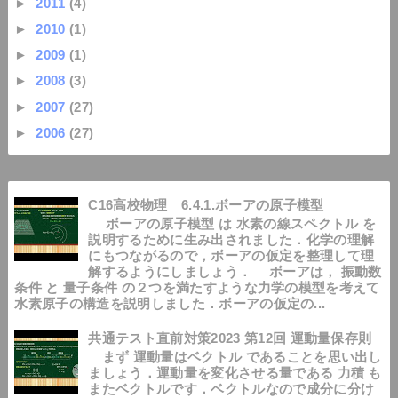
►
2011
(4)
►
2010
(1)
►
2009
(1)
►
2008
(3)
►
2007
(27)
►
2006
(27)
C16高校物理 6.4.1.ボーアの原子模型
ボーアの原子模型 は 水素の線スペクトル を
説明するために生み出されました．化学の理解
にもつながるので，ボーアの仮定を整理して理
解するようにしましょう． ボーアは， 振動数
条件 と 量子条件 の２つを満たすような力学の模型を考えて
水素原子の構造を説明しました．ボーアの仮定の...
共通テスト直前対策2023 第12回 運動量保存則
まず 運動量はベクトル であることを思い出し
ましょう．運動量を変化させる量である 力積 も
またベクトルです．ベクトルなので成分に分け