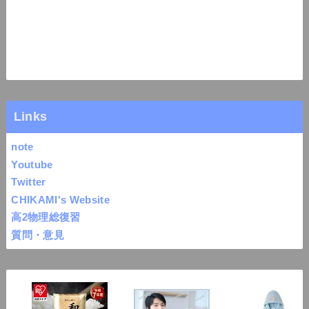
Links
note
Youtube
Twitter
CHIKAMI's Website
高2物理総復習
質問・意見