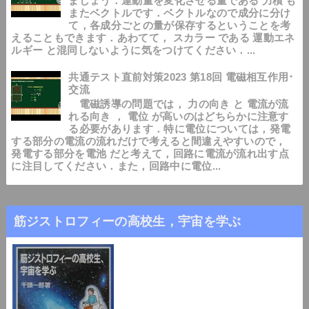
ましょう．運動量を変化させる量である 力積 も
またベクトルです．ベクトルなので成分に分け
て，各成分ごとの量が保存するということを考
えることもできます．あわてて， スカラー である 運動エネ
ルギー と混同しないように気をつけてください．...
共通テスト直前対策2023 第18回 電磁相互作用･
交流
電磁誘導の問題では， 力の向き と 電流が流
れる向き ， 電位 が高いのはどちらかに注意す
る必要があります．特に電位については，発電
する部分の電流の流れだけで考えると間違えやすいので，
発電する部分を電池 だと考えて，回路に電流が流れ出す点
に注目してください．また，回路中に電位...
筋ジストロフィーの高校生，宇宙を学ぶ