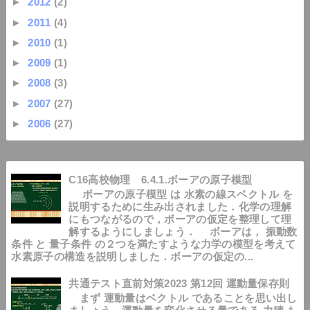
►
2012
(2)
►
2011
(4)
►
2010
(1)
►
2009
(1)
►
2008
(3)
►
2007
(27)
►
2006
(27)
C16高校物理 6.4.1.ボーアの原子模型
ボーアの原子模型 は 水素の線スペクトル を
説明するために生み出されました．化学の理解
にもつながるので，ボーアの仮定を整理して理
解するようにしましょう． ボーアは， 振動数
条件 と 量子条件 の２つを満たすような力学の模型を考えて
水素原子の構造を説明しました．ボーアの仮定の...
共通テスト直前対策2023 第12回 運動量保存則
まず 運動量はベクトル であることを思い出し