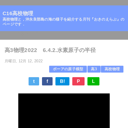
=
C16高校物理
高校物理と，沖永良部島の海の様子を紹介する月刊『おきのえらぶ』の
ページです．
ホーム
/
高校物理
/
高3物理2022 6.4.2.水素原子の半径
月曜日, 12月 12, 2022
ボーアの原子模型
高3
高校物理
t
f
B!
P
L