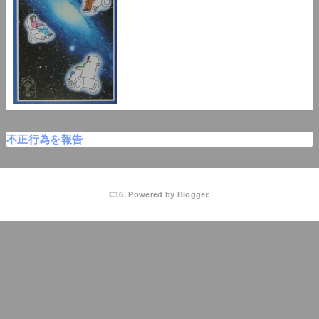
不正行為を報告
C16. Powered by
Blogger
.
C16高校物理
QooQ