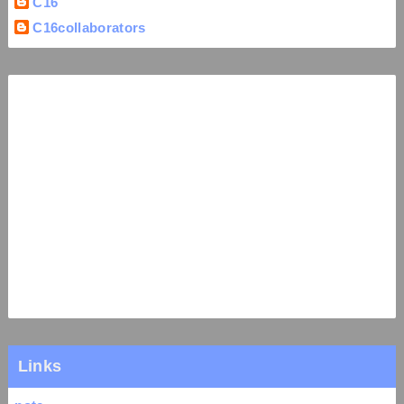
C16
C16collaborators
Links