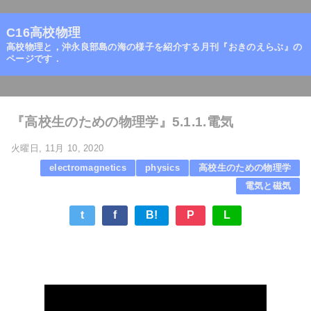
=
C16高校物理
高校物理と，沖永良部島の海の様子を紹介する月刊『おきのえらぶ』の
ページです．
ホーム
/
電気と磁気
/
『高校生のための物理学』5.1.1.電気
火曜日, 11月 10, 2020
electromagnetics
physics
高校生のための物理学
電気と磁気
t
f
B!
P
L