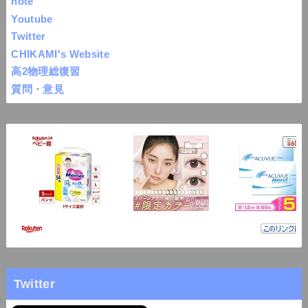
note
Youtube
Twitter
CHIKAMI's Website
高2物理総復習
質問・意見
Twitter