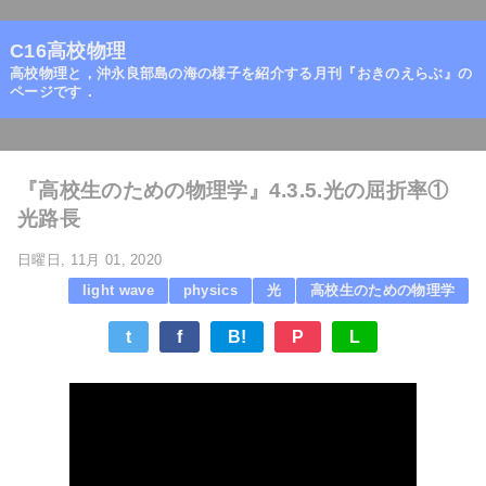
=
C16高校物理
高校物理と，沖永良部島の海の様子を紹介する月刊『おきのえらぶ』の
ページです．
ホーム
/
高校生のための物理学
/
『高校生のための物理学』4.3.5.光の屈折率①
光路長
日曜日, 11月 01, 2020
light wave
physics
光
高校生のための物理学
t
f
B!
P
L