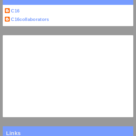
C16
C16collaborators
Links