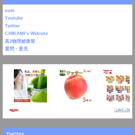
note
Youtube
Twitter
CHIKAMI's Website
高2物理総復習
質問・意見
Twitter