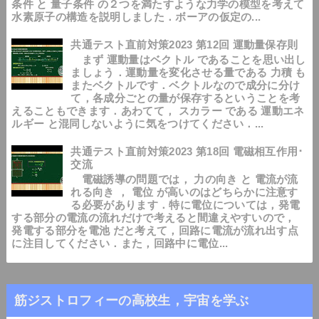
条件 と 量子条件 の２つを満たすような力学の模型を考えて
水素原子の構造を説明しました．ボーアの仮定の...
共通テスト直前対策2023 第12回 運動量保存則
まず 運動量はベクトル であることを思い出し
ましょう．運動量を変化させる量である 力積 も
またベクトルです．ベクトルなので成分に分け
て，各成分ごとの量が保存するということを考
えることもできます．あわてて， スカラー である 運動エネ
ルギー と混同しないように気をつけてください．...
共通テスト直前対策2023 第18回 電磁相互作用･
交流
電磁誘導の問題では， 力の向き と 電流が流
れる向き ， 電位 が高いのはどちらかに注意す
る必要があります．特に電位については，発電
する部分の電流の流れだけで考えると間違えやすいので，
発電する部分を電池 だと考えて，回路に電流が流れ出す点
に注目してください．また，回路中に電位...
筋ジストロフィーの高校生，宇宙を学ぶ