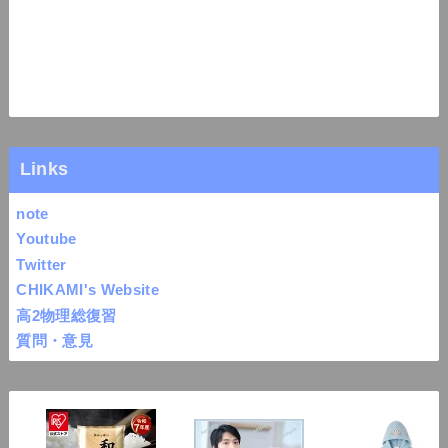
Links
note
Youtube
Twitter
CHIKAMI's Website
高2物理総復習
質問・意見