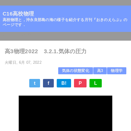
=
C16高校物理
高校物理と，沖永良部島の海の様子を紹介する月刊『おきのえらぶ』の
ページです．
ホーム
/
物理学
/
高3物理2022 3.2.1.気体の圧力
火曜日, 6月 07, 2022
気体の状態変化
高3
物理学
t
f
B!
P
L