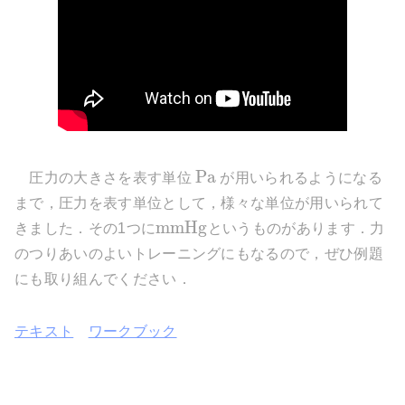
P
a
圧力の大きさを表す単位
が用いられるようになる
まで，圧力を表す単位として，様々な単位が用いられて
m
m
H
g
きました．その1つに
というものがあります．力
のつりあいのよいトレーニングにもなるので，ぜひ例題
にも取り組んでください．
テキスト
ワークブック