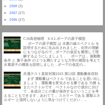
►
2008
(3)
►
2007
(27)
►
2006
(27)
C16高校物理 6.4.1.ボーアの原子模型
ボーアの原子模型 は 水素の線スペクトル を
説明するために生み出されました．化学の理解
にもつながるので，ボーアの仮定を整理して理
解するようにしましょう． ボーアは， 振動数
条件 と 量子条件 の２つを満たすような力学の模型を考えて
水素原子の構造を説明しました．ボーアの仮定の...
共通テスト直前対策2023 第12回 運動量保存則
まず 運動量はベクトル であることを思い出し
ましょう．運動量を変化させる量である 力積 も
またベクトルです．ベクトルなので成分に分け
て，各成分ごとの量が保存するということを考
えることもできます．あわてて， スカラー である 運動エネ
ルギー と混同しないように気をつけてください．...