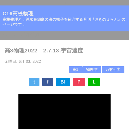
=
C16高校物理
高校物理と，沖永良部島の海の様子を紹介する月刊『おきのえらぶ』の
ページです．
ホーム
/
万有引力
/
高3物理2022 2.7.13.宇宙速度
金曜日, 6月 03, 2022
高3
物理学
万有引力
t
f
B!
P
L