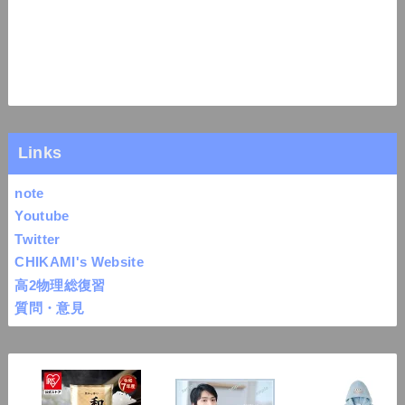
Links
note
Youtube
Twitter
CHIKAMI's Website
高2物理総復習
質問・意見