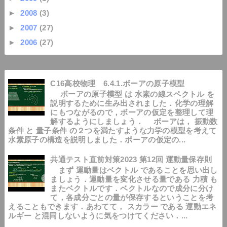
►
2008
(3)
►
2007
(27)
►
2006
(27)
C16高校物理 6.4.1.ボーアの原子模型
ボーアの原子模型 は 水素の線スペクトル を
説明するために生み出されました．化学の理解
にもつながるので，ボーアの仮定を整理して理
解するようにしましょう． ボーアは， 振動数
条件 と 量子条件 の２つを満たすような力学の模型を考えて
水素原子の構造を説明しました．ボーアの仮定の...
共通テスト直前対策2023 第12回 運動量保存則
まず 運動量はベクトル であることを思い出し
ましょう．運動量を変化させる量である 力積 も
またベクトルです．ベクトルなので成分に分け
て，各成分ごとの量が保存するということを考
えることもできます．あわてて， スカラー である 運動エネ
ルギー と混同しないように気をつけてください．...