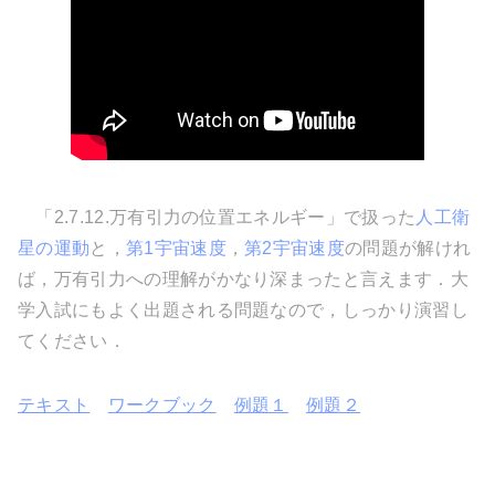
「2.7.12.万有引力の位置エネルギー」で扱った
人工衛
星の運動
と，
第1宇宙速度
，
第2宇宙速度
の問題が解けれ
ば，万有引力への理解がかなり深まったと言えます．大
学入試にもよく出題される問題なので，しっかり演習し
てください．
例題１
例題２
テキスト
ワークブック