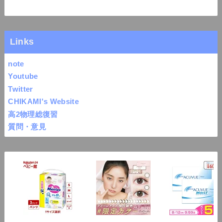
Links
note
Youtube
Twitter
CHIKAMI's Website
高2物理総復習
質問・意見