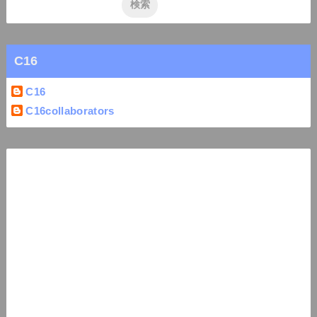
C16
C16
C16collaborators