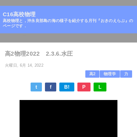
=
C16高校物理
高校物理と，沖永良部島の海の様子を紹介する月刊『おきのえらぶ』の
ページです．
ホーム
/
力
/
高2物理2022 2.3.6.水圧
火曜日, 6月 14, 2022
高2
物理学
力
t
f
B!
P
L