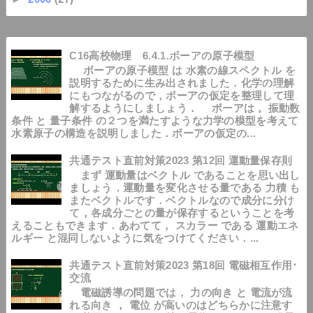
C16高校物理 6.4.1.ボーアの原子模型
ボーアの原子模型 は 水素の線スペクトル を
説明するために生み出されました．化学の理解
にもつながるので，ボーアの仮定を整理して理
解するようにしましょう． ボーアは， 振動数
条件 と 量子条件 の２つを満たすような力学の模型を考えて
水素原子の構造を説明しました．ボーアの仮定の...
共通テスト直前対策2023 第12回 運動量保存則
まず 運動量はベクトル であることを思い出し
ましょう．運動量を変化させる量である 力積 も
またベクトルです．ベクトルなので成分に分け
て，各成分ごとの量が保存するということを考
えることもできます．あわてて， スカラー である 運動エネ
ルギー と混同しないように気をつけてください．...
共通テスト直前対策2023 第18回 電磁相互作用･
交流
電磁誘導の問題では， 力の向き と 電流が流
れる向き ， 電位 が高いのはどちらかに注意す