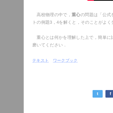
高校物理の中で，
重心
の問題は「公式
トの例題3，4を解くと，そのことがよく
重心とは何かを理解した上で，簡単に比
磨いてください．
テキスト
ワークブック
t
f