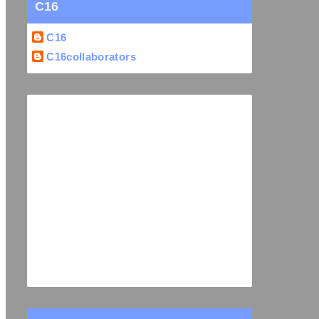
C16
C16
C16collaborators