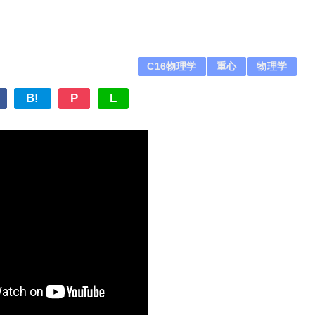
C16物理学
重心
物理学
B!
P
L