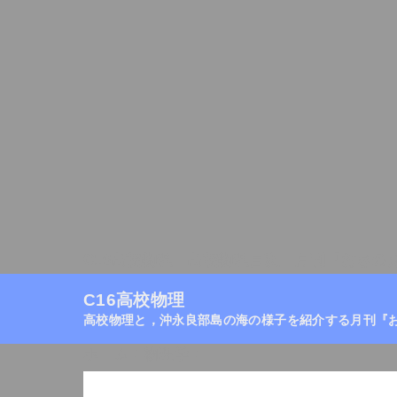
C16高校物理
高校物理目次
月刊『おきの
C16高校物理
高校物理と，沖永良部島の海の様子を紹介する月刊『
ホーム
/
物理学
/