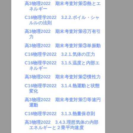
高3物理2022 期末考査対策⑤熱とエ
ネルギー
C16物理学2022 3.2.2.ボイル・シャ
ルルの法則
高3物理2022 期末考査対策④万有引
力
高3物理2022 期末考査対策③単振動
C16物理学2022 3.2.1.気体の圧力
C16物理学2022 3.1.5.温度と内部エ
ネルギー
高3物理2022 期末考査対策②慣性力
C16物理学2022 3.1.4.熱運動と状態
変化
高3物理2022 期末考査対策①等速円
運動
C16物理学2022 3.1.3.熱量保存則
高3物理2022 3.4.3.理想気体の内部
エネルギーと２乗平均速度