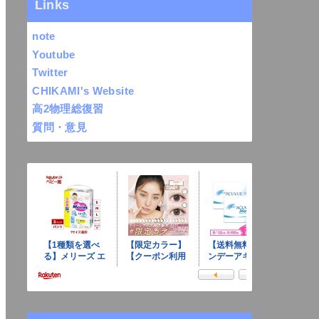
Links
note
Youtube
Twitter
CHIKAMI's Website
高2物理総復習
質問・意見