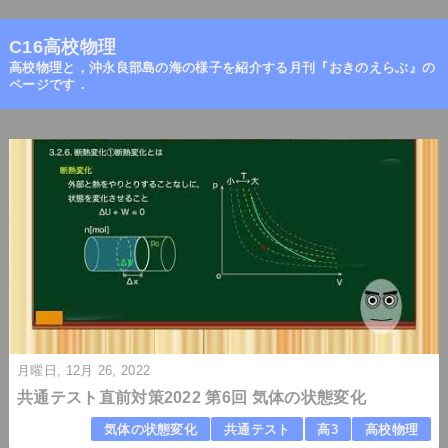
=
C16高校物理
高校物理と，沖永良部島の海の様子を紹介する月刊『おきのえらぶ』の
ページです．
ホーム
/
気体の状態変化
/
月曜日, 12月 26, 2022
共通テスト直前対策2022 第6回 気体の状態変化
気体の状態変化
共通テスト
高3
高校物理