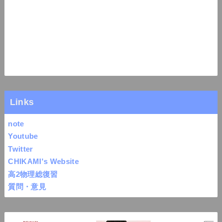
Links
note
Youtube
Twitter
CHIKAMI's Website
高2物理総復習
質問・意見