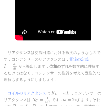
リアクタンス
は交流回路における抵抗のようなもので
す．コンデンサーのリアクタンスは，
電流の定義
d
q
=
I
から導出します．
位相のずれ
を数学的に理解す
d
t
るだけではなく，コンデンサーの性質を考えて定性的な
理解もするようにしましょう．
=
コイルのリアクタンス
は
R
ω
L
，コンデンサーの
L
1
=
=
2
リアクタンスは
R
です．
ω
π
f
より，それ
C
ω
C
1