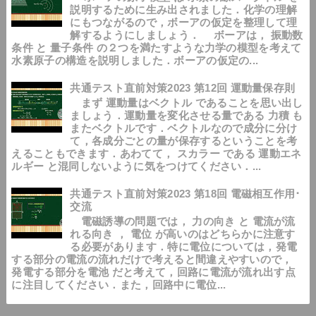
説明するために生み出されました．化学の理解
にもつながるので，ボーアの仮定を整理して理
解するようにしましょう． ボーアは， 振動数
条件 と 量子条件 の２つを満たすような力学の模型を考えて
水素原子の構造を説明しました．ボーアの仮定の...
共通テスト直前対策2023 第12回 運動量保存則
まず 運動量はベクトル であることを思い出し
ましょう．運動量を変化させる量である 力積 も
またベクトルです．ベクトルなので成分に分け
て，各成分ごとの量が保存するということを考
えることもできます．あわてて， スカラー である 運動エネ
ルギー と混同しないように気をつけてください．...
共通テスト直前対策2023 第18回 電磁相互作用･
交流
電磁誘導の問題では， 力の向き と 電流が流
れる向き ， 電位 が高いのはどちらかに注意す
る必要があります．特に電位については，発電
する部分の電流の流れだけで考えると間違えやすいので，
発電する部分を電池 だと考えて，回路に電流が流れ出す点
に注目してください．また，回路中に電位...