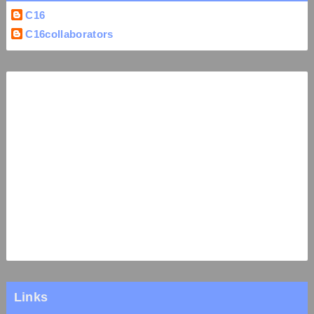
C16
C16collaborators
Links