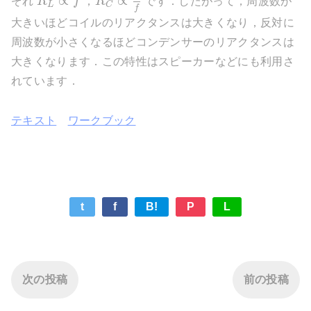
∝
∝
ぞれ
R
f
，
R
です．したがって，周波数が
L
C
f
大きいほどコイルのリアクタンスは大きくなり，反対に
周波数が小さくなるほどコンデンサーのリアクタンスは
大きくなります．この特性はスピーカーなどにも利用さ
れています．
テキスト
ワークブック
t
f
B!
P
L
次の投稿
前の投稿