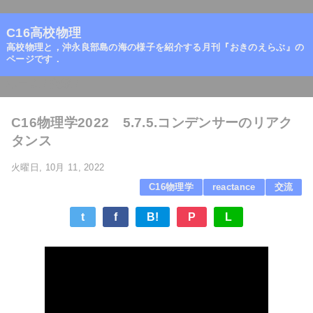
=
C16高校物理
高校物理と，沖永良部島の海の様子を紹介する月刊『おきのえらぶ』の
ページです．
ホーム
/
交流
/
C16物理学2022 5.7.5.コンデンサーのリアク
タンス
火曜日, 10月 11, 2022
C16物理学
reactance
交流
t
f
B!
P
L