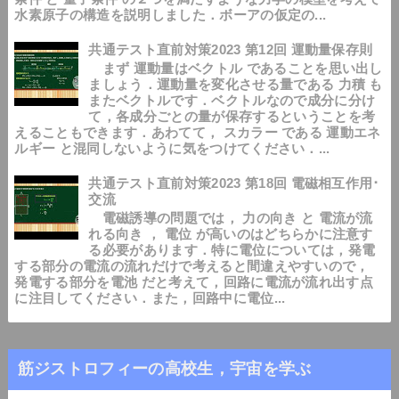
水素原子の構造を説明しました．ボーアの仮定の...
共通テスト直前対策2023 第12回 運動量保存則
まず 運動量はベクトル であることを思い出し
ましょう．運動量を変化させる量である 力積 も
またベクトルです．ベクトルなので成分に分け
て，各成分ごとの量が保存するということを考
えることもできます．あわてて， スカラー である 運動エネ
ルギー と混同しないように気をつけてください．...
共通テスト直前対策2023 第18回 電磁相互作用･
交流
電磁誘導の問題では， 力の向き と 電流が流
れる向き ， 電位 が高いのはどちらかに注意す
る必要があります．特に電位については，発電
する部分の電流の流れだけで考えると間違えやすいので，
発電する部分を電池 だと考えて，回路に電流が流れ出す点
に注目してください．また，回路中に電位...
筋ジストロフィーの高校生，宇宙を学ぶ