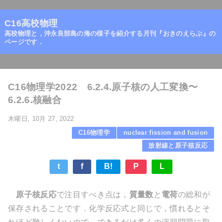
=
C16高校物理
高校物理と，沖永良部島の海の様子を紹介する月刊『おきのえらぶ』の
ページです．
ホーム
/
放射線と原子核反応
/
C16物理学2022 6.2.4.原子核の人工変換〜
6.2.6.核融合
木曜日, 10月 27, 2022
C16物理学
nuclear fission and fusion
放射線と原子核反応
t
f
B!
P
L
原子核反応
で注目すべき点は，
質量数
と
電荷
の総和が
保存されることです．化学反応式と同じで，慣れるとそ