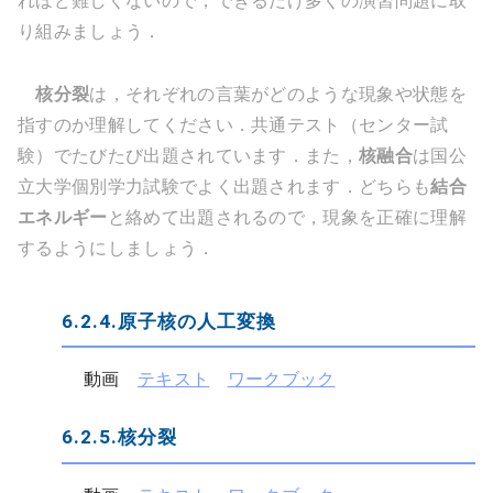
れほど難しくないので，できるだけ多くの演習問題に取
り組みましょう．
核分裂
は，それぞれの言葉がどのような現象や状態を
指すのか理解してください．共通テスト（センター試
験）でたびたび出題されています．また，
核融合
は国公
立大学個別学力試験でよく出題されます．どちらも
結合
エネルギー
と絡めて出題されるので，現象を正確に理解
するようにしましょう．
6.2.4.原子核の人工変換
動画　
テキスト
ワークブック
6.2.5.核分裂