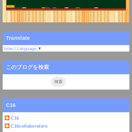
Translate
Select Language
▼
このブログを検索
C16
C16
C16collaborators