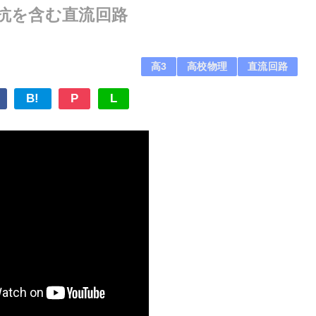
線抵抗を含む直流回路
高3
高校物理
直流回路
B!
P
L