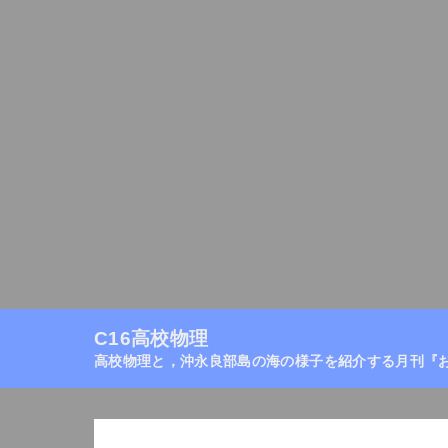
C16高校物理
高校物理目次
月刊『おきの
C16高校物理
高校物理と，沖永良部島の海の様子を紹介する月刊『
ホーム
/
直流回路
/