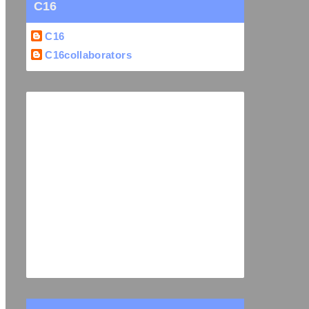
C16
C16
C16collaborators