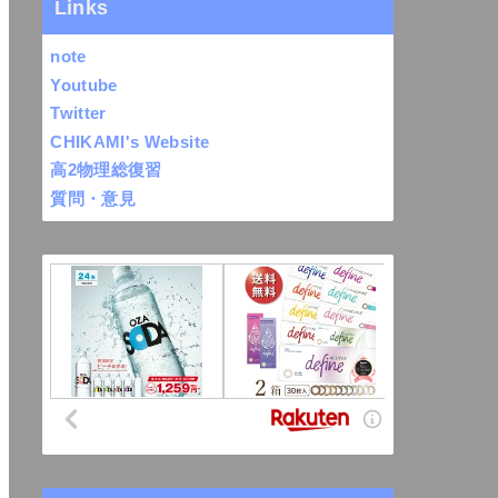
Links
note
Youtube
Twitter
CHIKAMI's Website
高2物理総復習
質問・意見