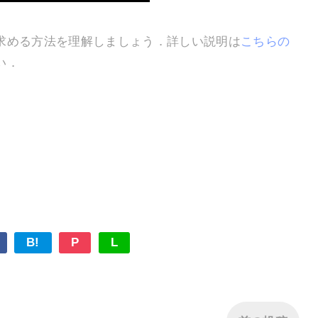
求める方法を理解しましょう．詳しい説明は
こちらの
い．
B!
P
L