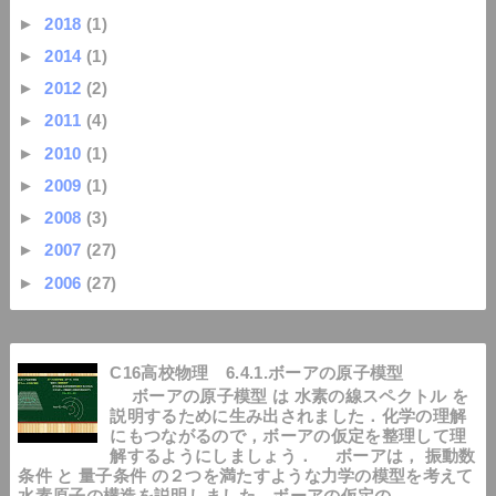
►
2018
(1)
►
2014
(1)
►
2012
(2)
►
2011
(4)
►
2010
(1)
►
2009
(1)
►
2008
(3)
►
2007
(27)
►
2006
(27)
C16高校物理 6.4.1.ボーアの原子模型
ボーアの原子模型 は 水素の線スペクトル を
説明するために生み出されました．化学の理解
にもつながるので，ボーアの仮定を整理して理
解するようにしましょう． ボーアは， 振動数
条件 と 量子条件 の２つを満たすような力学の模型を考えて
水素原子の構造を説明しました．ボーアの仮定の...