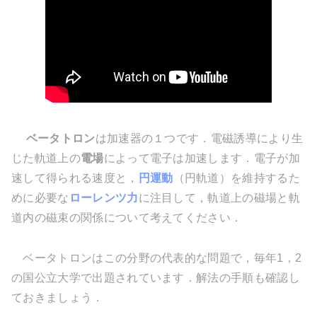
ベータトロン
は加速器の１つです．電磁誘導により生
じた軌道上の
電場
によって電子は加速します．電子が加
速して得られる速度と，
円運動
（円軌道）を維持するた
めに必要な
ローレンツ力
に注目して，軌道上の磁場と軌
道内の磁束の関係について考えてください．
ベータトロンはこの分野の代表的な問題で，毎年1，2
の国公立大学で出題されています．解法の手順も確認し
ておきましょう．