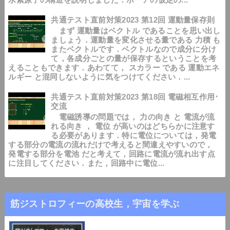
共通テスト直前対策2023 第12回 運動量保存則
まず 運動量はベクトル であることを思い出し
ましょう．運動量を変化させる量である 力積 も
またベクトルです．ベクトルなので成分に分け
て，各成分ごとの量が保存するということを考
えることもできます．あわてて， スカラー である 運動エネ
ルギー と混同しないように気をつけてください．...
共通テスト直前対策2023 第18回 電磁相互作用･
交流
電磁誘導の問題では， 力の向き と 電流が流
れる向き ， 電位 が高いのはどちらかに注意す
る必要があります．特に電位については，発電
する部分の電流の流れだけで考えると間違えやすいので，
発電する部分を電池 だと考えて，回路に電流が流れ出す点
に注目してください．また，回路中に電位...
筋ジストロフィーの高校生，宇宙を学ぶ