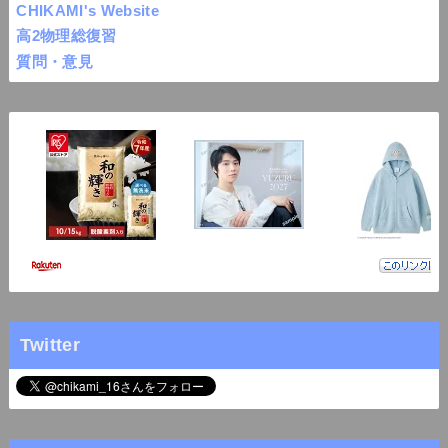
CHIKAMI's Website
高2物理総復習
質問・意見
Twitter