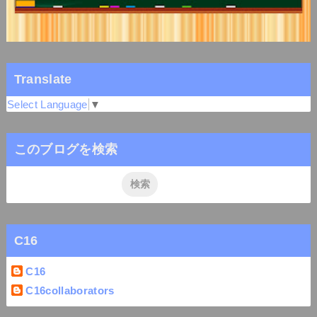
Translate
Select Language
▼
このブログを検索
C16
C16
C16collaborators