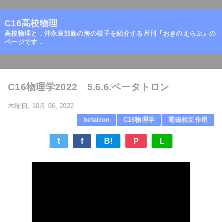
=
C16高校物理
高校物理と，沖永良部島の海の様子を紹介する月刊『おきのえらぶ』の
ページです．
ホーム
/
電磁相互作用
/
C16物理学2022 5.6.6.ベータトロン
木曜日, 10月 06, 2022
betatron
C16物理学
電磁相互作用
t
f
B!
P
L