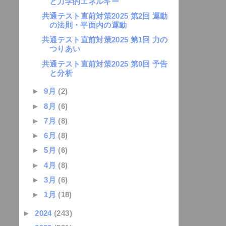
と力学的エネルギー
共通テスト直前対策2025 第2回 運動
の法則・平面内の運動
共通テスト直前対策2025 第1回 力の
つりあい
共通テスト直前対策2025 第0回 予告
と分析
►
9月
(2)
►
8月
(6)
►
7月
(8)
►
6月
(8)
►
5月
(6)
►
4月
(8)
►
3月
(6)
►
1月
(18)
►
2024
(243)