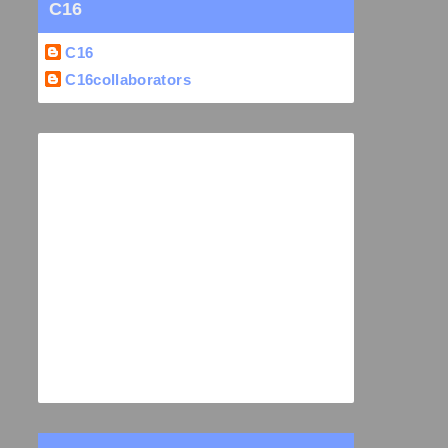
C16
C16
C16collaborators