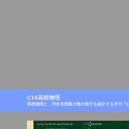
C16高校物理
高校物理目次
月刊『おきの
C16高校物理
高校物理と，沖永良部島の海の様子を紹介する月刊『
ホーム
/
reactance
/