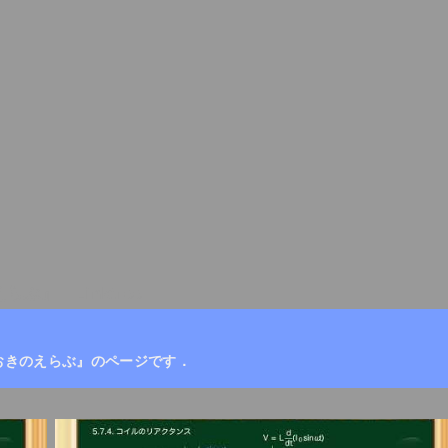
えらぶ』
Linktree
おきのえらぶ』のページです．