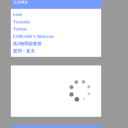
Links
note
Youtube
Twitter
CHIKAMI's Website
高2物理総復習
質問・意見