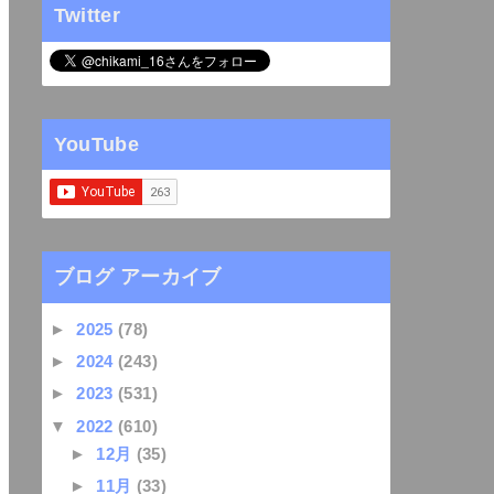
Twitter
YouTube
ブログ アーカイブ
►
2025
(78)
►
2024
(243)
►
2023
(531)
▼
2022
(610)
►
12月
(35)
►
11月
(33)