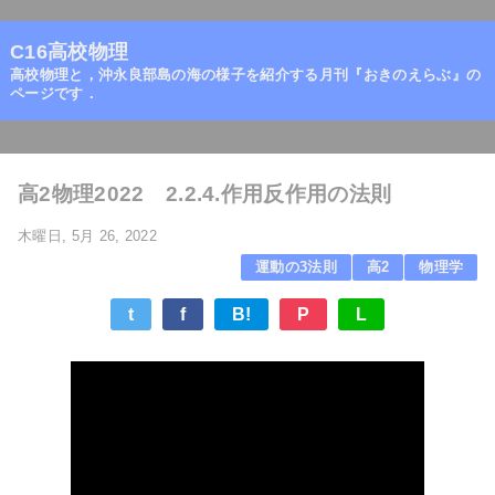
=
C16高校物理
高校物理と，沖永良部島の海の様子を紹介する月刊『おきのえらぶ』の
ページです．
ホーム
/
物理学
/
高2物理2022 2.2.4.作用反作用の法則
木曜日, 5月 26, 2022
運動の3法則
高2
物理学
t
f
B!
P
L