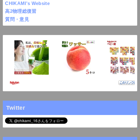
CHIKAMI's Website
高2物理総復習
質問・意見
Twitter