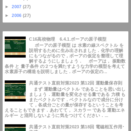
►
2007
(27)
►
2006
(27)
C16高校物理 6.4.1.ボーアの原子模型
ボーアの原子模型 は 水素の線スペクトル を
説明するために生み出されました．化学の理解
にもつながるので，ボーアの仮定を整理して理
解するようにしましょう． ボーアは， 振動数
条件 と 量子条件 の２つを満たすような力学の模型を考えて
水素原子の構造を説明しました．ボーアの仮定の...
共通テスト直前対策2023 第12回 運動量保存則
まず 運動量はベクトル であることを思い出し
ましょう．運動量を変化させる量である 力積 も
またベクトルです．ベクトルなので成分に分け
て，各成分ごとの量が保存するということを考
えることもできます．あわてて， スカラー である 運動エネ
ルギー と混同しないように気をつけてください．...
共通テスト直前対策2023 第18回 電磁相互作用･