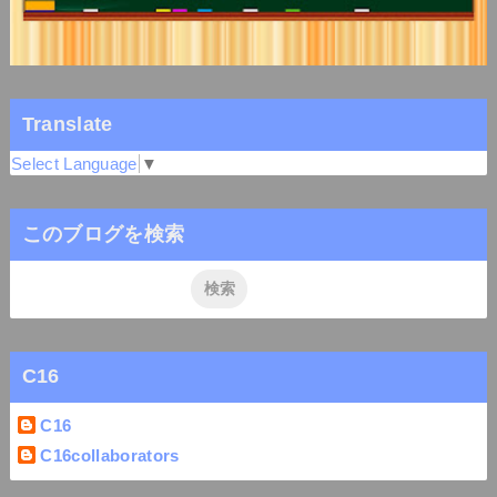
Translate
Select Language
▼
このブログを検索
C16
C16
C16collaborators