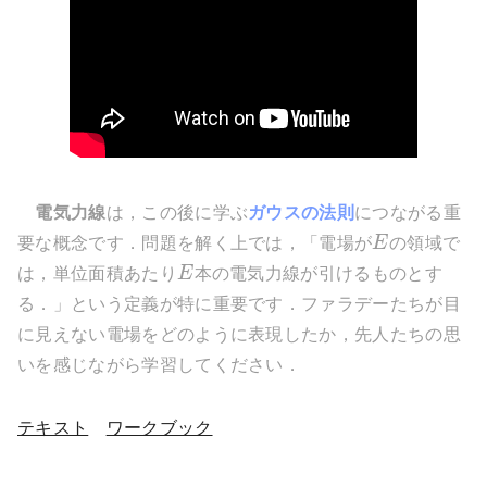
電気力線
は，この後に学ぶ
ガウスの法則
につながる重
要な概念です．問題を解く上では，「電場が
E
の領域で
は，単位面積あたり
E
本の電気力線が引けるものとす
る．」という定義が特に重要です．ファラデーたちが目
に見えない電場をどのように表現したか，先人たちの思
いを感じながら学習してください．
テキスト
ワークブック