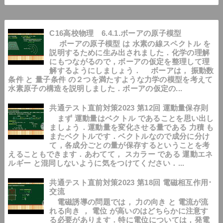
C16高校物理 6.4.1.ボーアの原子模型
ボーアの原子模型 は 水素の線スペクトル を
説明するために生み出されました．化学の理解
にもつながるので，ボーアの仮定を整理して理
解するようにしましょう． ボーアは， 振動数
条件 と 量子条件 の２つを満たすような力学の模型を考えて
水素原子の構造を説明しました．ボーアの仮定の...
共通テスト直前対策2023 第12回 運動量保存則
まず 運動量はベクトル であることを思い出し
ましょう．運動量を変化させる量である 力積 も
またベクトルです．ベクトルなので成分に分け
て，各成分ごとの量が保存するということを考
えることもできます．あわてて， スカラー である 運動エネ
ルギー と混同しないように気をつけてください．...
共通テスト直前対策2023 第18回 電磁相互作用･
交流
電磁誘導の問題では， 力の向き と 電流が流
れる向き ， 電位 が高いのはどちらかに注意す
る必要があります．特に電位については，発電