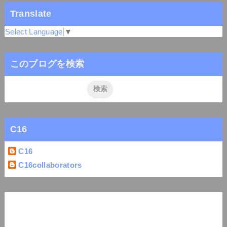
Translate
Select Language
▼
このブログを検索
C16
C16
C16collaborators