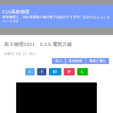
=
C16高校物理
高校物理と，沖永良部島の海の様子を紹介する月刊『おきのえらぶ』の
ページです．
ホーム
/
電場と電位
/
高３物理2021 5.2.6.電気力線
月曜日, 5月 17, 2021
高３
高校物理
電場と電位
t
f
B!
P
L