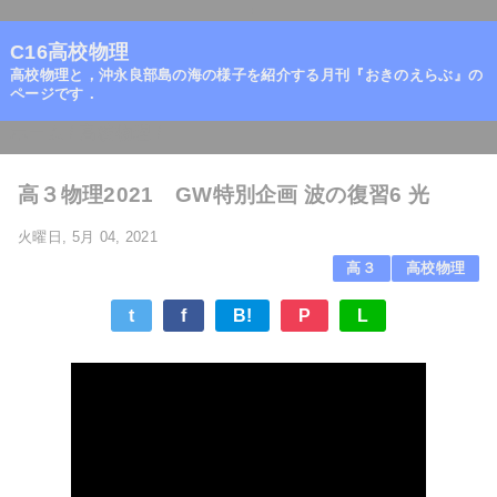
=
C16高校物理
高校物理と，沖永良部島の海の様子を紹介する月刊『おきのえらぶ』の
ページです．
ホーム
/
高校物理
/
高３物理2021 GW特別企画 波の復習6 光
火曜日, 5月 04, 2021
高３
高校物理
t
f
B!
P
L