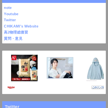
note
Youtube
Twitter
CHIKAMI's Website
高2物理総復習
質問・意見
Twitter