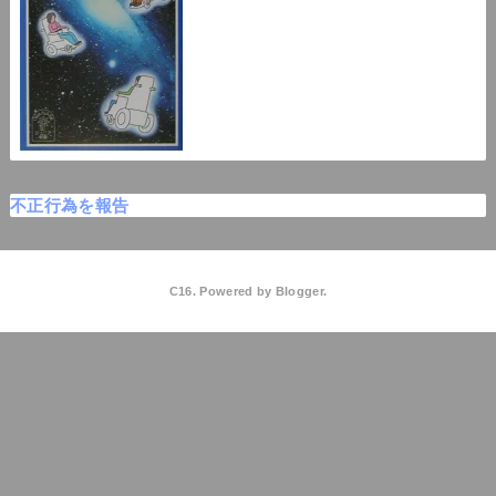
不正行為を報告
C16. Powered by
Blogger
.
C16高校物理
QooQ