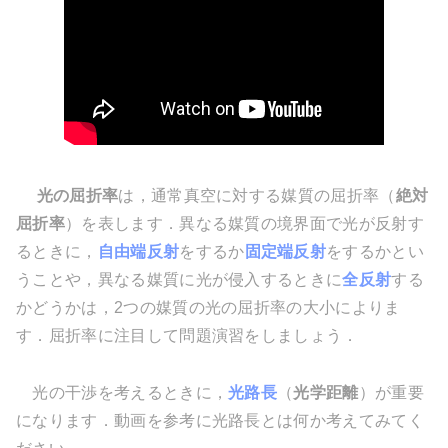
光の屈折率
は，通常真空に対する媒質の屈折率（
絶対
屈折率
）を表します．異なる媒質の境界面で光が反射す
るときに，
自由端反射
をするか
固定端反射
をするかとい
うことや，異なる媒質に光が侵入するときに
全反射
する
かどうかは，2つの媒質の光の屈折率の大小によりま
す．屈折率に注目して問題演習をしましょう．
光の干渉を考えるときに，
光路長
（
光学距離
）が重要
になります．動画を参考に光路長とは何か考えてみてく