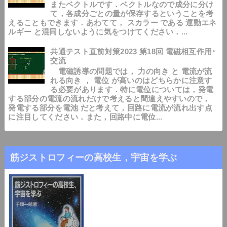
またベクトルです．ベクトルなので成分に分け
て，各成分ごとの量が保存するということを考
えることもできます．あわてて， スカラー である 運動エネ
ルギー と混同しないように気をつけてください．...
共通テスト直前対策2023 第18回 電磁相互作用･
交流
電磁誘導の問題では， 力の向き と 電流が流
れる向き ， 電位 が高いのはどちらかに注意す
る必要があります．特に電位については，発電
する部分の電流の流れだけで考えると間違えやすいので，
発電する部分を電池 だと考えて，回路に電流が流れ出す点
に注目してください．また，回路中に電位...
筋ジストロフィーの高校生，宇宙を学ぶ