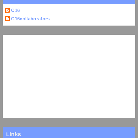
C16
C16collaborators
Links