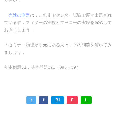
ださい．
光速の測定
は，これまでセンター試験で度々出題され
ています．フィゾーの実験とフーコーの実験を確認して
おきましょう．
＊セミナー物理が手元にある人は，下の問題を解いてみ
ましょう．
基本例題51，基本問題391，395，397
t
f
B!
P
L