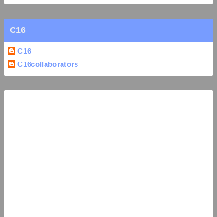
C16
C16
C16collaborators