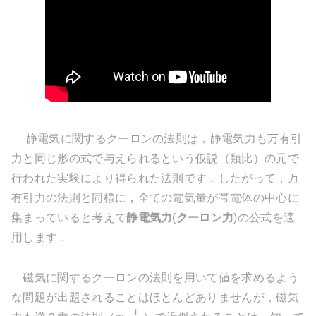
静電気に関するクーロンの法則は，静電気力も万有引
力と同じ形の式で与えられるという仮説（類比）の元で
行われた実験により得られた法則です．したがって，万
有引力の法則と同様に，全ての電気量が帯電体の中心に
集まっていると考えて
静電気力
(
クーロン力
)の公式を適
用します．
磁気に関するクーロンの法則を用いて値を求めるよう
な問題が出題されることはほとんどありませんが，磁気
1