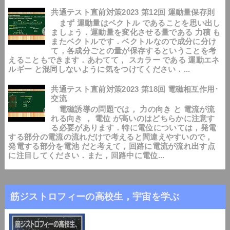
共通テスト直前対策2023 第12回 運動量保存則
まず 運動量はベクトル であることを思い出し
ましょう．運動量を変化させる量である 力積 も
またベクトルです．ベクトルなので成分に分け
て，各成分ごとの量が保存するということを考
えることもできます．あわてて， スカラー である 運動エネ
ルギー と混同しないように気をつけてください．...
共通テスト直前対策2023 第18回 電磁相互作用･
交流
電磁誘導の問題では， 力の向き と 電流が流
れる向き ， 電位 が高いのはどちらかに注意す
る必要があります．特に電位については，発電
する部分の電流の流れだけで考えると間違えやすいので，
発電する部分を電池 だと考えて，回路に電流が流れ出す点
に注目してください．また，回路中に電位...
筋ジストロフィーの高校生，宇宙を学ぶ