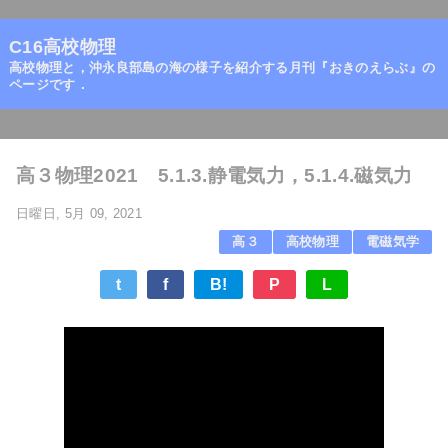
=
C16高校物理
高校物理と，沖永良部島の海の様子を紹介する月刊『おきのえらぶ』の
ページです．
ホーム
/
電磁気学
/
高３物理2021 5.1.3.静電気力，5.1.4.磁気力
日曜日, 5月 09, 2021
高３
高校物理
電磁気学
t
f
B!
P
L