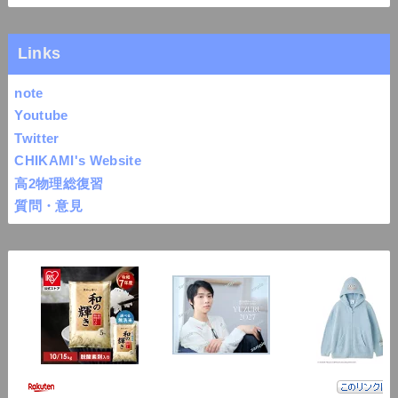
Links
note
Youtube
Twitter
CHIKAMI's Website
高2物理総復習
質問・意見