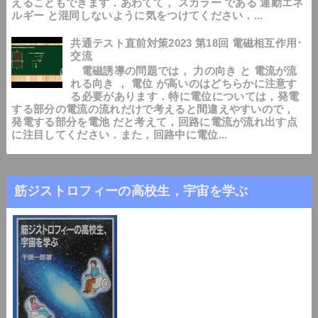
えることもできます．あわてて， スカラー である 運動エネ
ルギー と混同しないように気をつけてください．...
共通テスト直前対策2023 第18回 電磁相互作用･
交流
電磁誘導の問題では， 力の向き と 電流が流
れる向き ， 電位 が高いのはどちらかに注意す
る必要があります．特に電位については，発電
する部分の電流の流れだけで考えると間違えやすいので，
発電する部分を電池 だと考えて，回路に電流が流れ出す点
に注目してください．また，回路中に電位...
筋ジストロフィーの高校生，宇宙を学ぶ