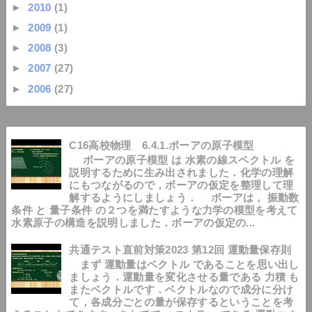
►
2010
(1)
►
2009
(1)
►
2008
(3)
►
2007
(27)
►
2006
(27)
C16高校物理 6.4.1.ボーアの原子模型
ボーアの原子模型 は 水素の線スペクトル を
説明するために生み出されました．化学の理解
にもつながるので，ボーアの仮定を整理して理
解するようにしましょう． ボーアは， 振動数
条件 と 量子条件 の２つを満たすような力学の模型を考えて
水素原子の構造を説明しました．ボーアの仮定の...
共通テスト直前対策2023 第12回 運動量保存則
まず 運動量はベクトル であることを思い出し
ましょう．運動量を変化させる量である 力積 も
またベクトルです．ベクトルなので成分に分け
て，各成分ごとの量が保存するということを考