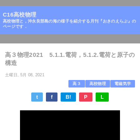
=
C16高校物理
高校物理と，沖永良部島の海の様子を紹介する月刊『おきのえらぶ』の
ページです．
ホーム
/
電磁気学
/
高３物理2021 5.1.1.電荷，5.1.2.電荷と原子の
構造
土曜日, 5月 08, 2021
高３
高校物理
電磁気学
t
f
B!
P
L