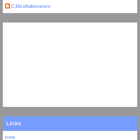
C16collaborators
Links
note