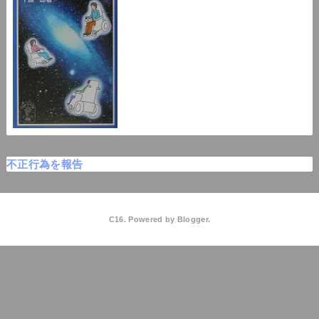
不正行為を報告
C16. Powered by
Blogger
.
C16高校物理
QooQ