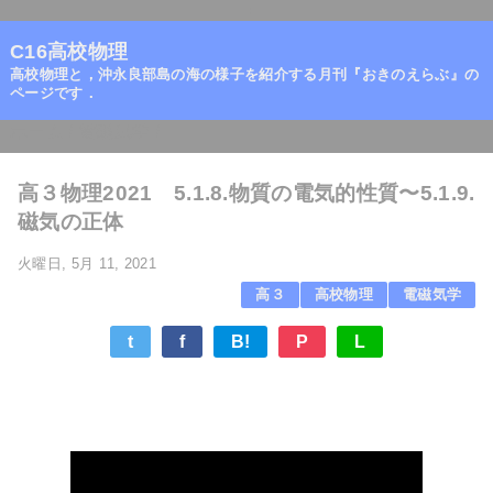
=
C16高校物理
高校物理と，沖永良部島の海の様子を紹介する月刊『おきのえらぶ』の
ページです．
ホーム
/
電磁気学
/
高３物理2021 5.1.8.物質の電気的性質〜5.1.9.
磁気の正体
火曜日, 5月 11, 2021
高３
高校物理
電磁気学
t
f
B!
P
L