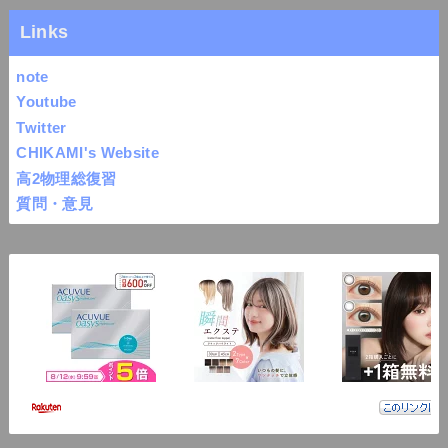
Links
note
Youtube
Twitter
CHIKAMI's Website
高2物理総復習
質問・意見