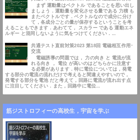
まず 運動量はベクトル であることを思い出し
ましょう．運動量を変化させる量である 力積 も
またベクトルです．ベクトルなので成分に分け
て，各成分ごとの量が保存するということを考
えることもできます．あわてて， スカラー である 運動エネ
ルギー と混同しないように気をつけてください．...
共通テスト直前対策2023 第18回 電磁相互作用･
交流
電磁誘導の問題では， 力の向き と 電流が流
れる向き ， 電位 が高いのはどちらかに注意す
る必要があります．特に電位については，発電
する部分の電流の流れだけで考えると間違えやすいので，
発電する部分を電池 だと考えて，回路に電流が流れ出す点
に注目してください．また，回路中に電位...
筋ジストロフィーの高校生，宇宙を学ぶ