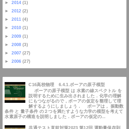
►
2014
(1)
►
2012
(2)
►
2011
(4)
►
2010
(1)
►
2009
(1)
►
2008
(3)
►
2007
(27)
►
2006
(27)
C16高校物理 6.4.1.ボーアの原子模型
ボーアの原子模型 は 水素の線スペクトル を
説明するために生み出されました．化学の理解
にもつながるので，ボーアの仮定を整理して理
解するようにしましょう． ボーアは， 振動数
条件 と 量子条件 の２つを満たすような力学の模型を考えて
水素原子の構造を説明しました．ボーアの仮定の...
共通テスト直前対策2023 第12回 運動量保存則