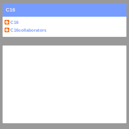
C16
C16
C16collaborators