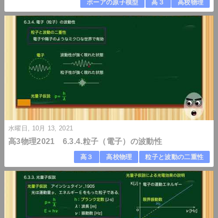
ボーアの原子模型
高３
高校物理
水曜日, 10月 13, 2021
高3物理2021 6.3.4.粒子（電子）の波動性
高３
高校物理
粒子と波動の二重性