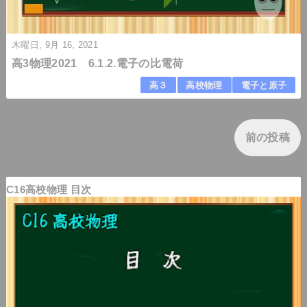
木曜日, 9月 16, 2021
高3物理2021 6.1.2.電子の比電荷
高３
高校物理
電子と原子
前の投稿
C16高校物理 目次