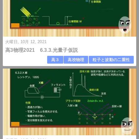
火曜日, 10月 12, 2021
高3物理2021 6.3.3.光量子仮説
高３
高校物理
粒子と波動の二重性