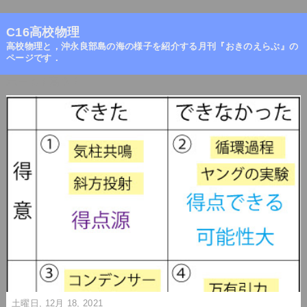
=
C16高校物理
高校物理と，沖永良部島の海の様子を紹介する月刊『おきのえらぶ』の
ページです．
ホーム
/
高３
/
土曜日, 12月 18, 2021