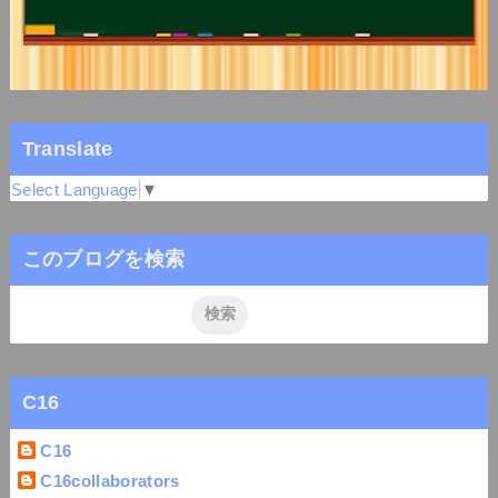
Translate
Select Language
▼
このブログを検索
C16
C16
C16collaborators