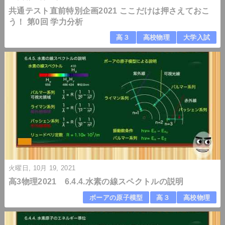
共通テスト直前特別企画2021 ここだけは押さえておこ
う！ 第0回 学力分析
高３
高校物理
大学入試
火曜日, 10月 19, 2021
高3物理2021 6.4.4.水素の線スペクトルの説明
ボーアの原子模型
高３
高校物理