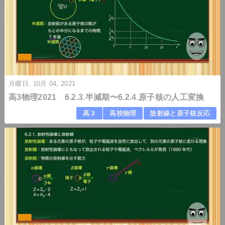
月曜日, 10月 04, 2021
高3物理2021 6.2.3.半減期〜6.2.4.原子核の人工変換
高３
高校物理
放射線と原子核反応