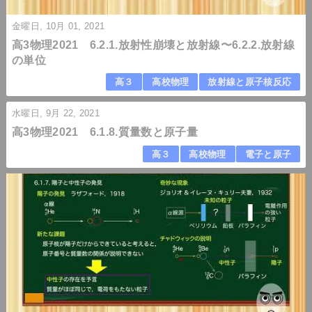
金曜日, 10月 01, 2021
高3物理2021 6.2.1.放射性崩壊と放射線〜6.2.2.放射線
の単位
高３
高校物理
放射線と原子核反応
水曜日, 9月 22, 2021
高3物理2021 6.1.8.質量数と原子量
高３
高校物理
電子と原子