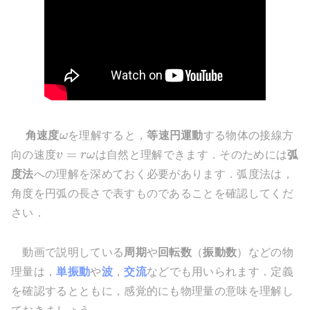
角速度
ω
を理解すると，
等速円運動
する物体の接線方
=
向の速度
v
r
ω
は自然と理解できます．そのためには
弧
度法
への理解を深めておく必要があります．弧度法は，
角度を円弧の長さで表すものであることを確認してくだ
さい．
動画で説明している
周期
や
回転数
（
振動数
）などの物
理量は，
単振動
や
波
，
交流
などでも用いられます．定義
を確認するとともに，感覚的にも物理量の意味を理解し