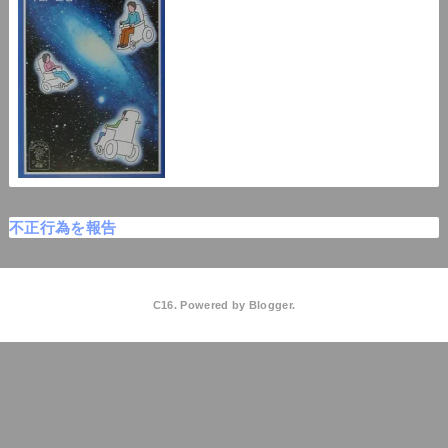
不正行為を報告
C16. Powered by
Blogger
.
C16高校物理
QooQ