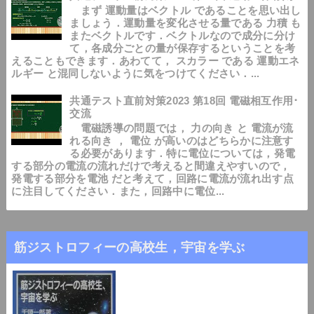
まず 運動量はベクトル であることを思い出し
ましょう．運動量を変化させる量である 力積 も
またベクトルです．ベクトルなので成分に分け
て，各成分ごとの量が保存するということを考
えることもできます．あわてて， スカラー である 運動エネ
ルギー と混同しないように気をつけてください．...
共通テスト直前対策2023 第18回 電磁相互作用･
交流
電磁誘導の問題では， 力の向き と 電流が流
れる向き ， 電位 が高いのはどちらかに注意す
る必要があります．特に電位については，発電
する部分の電流の流れだけで考えると間違えやすいので，
発電する部分を電池 だと考えて，回路に電流が流れ出す点
に注目してください．また，回路中に電位...
筋ジストロフィーの高校生，宇宙を学ぶ