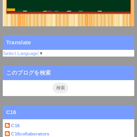
Translate
Select Language
▼
このブログを検索
C16
C16
C16collaborators