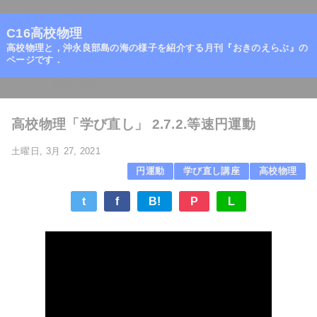
=
C16高校物理
高校物理と，沖永良部島の海の様子を紹介する月刊『おきのえらぶ』の
ページです．
ホーム
/
高校物理
/
高校物理「学び直し」 2.7.2.等速円運動
土曜日, 3月 27, 2021
円運動
学び直し講座
高校物理
t
f
B!
P
L