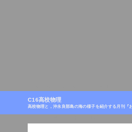
C16高校物理
高校物理目次
月刊『おきの
C16高校物理
高校物理と，沖永良部島の海の様子を紹介する月刊『
ホーム
/
仕事と力学的エネルギー
/