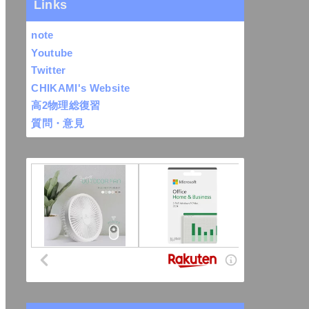
Links
note
Youtube
Twitter
CHIKAMI's Website
高2物理総復習
質問・意見