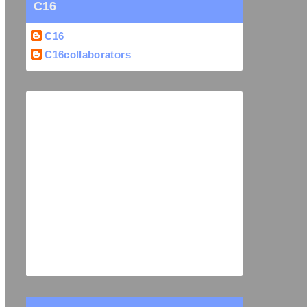
C16
C16
C16collaborators