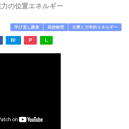
.重力の位置エネルギー
学び直し講座
高校物理
仕事と力学的エネルギー
B!
P
L