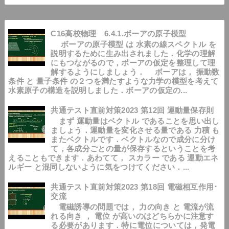
C16高校物理 6.4.1.ボーアの原子模型
ボーアの原子模型 は 水素の線スペクトル を
説明するために生み出されました．化学の理解
にもつながるので，ボーアの仮定を整理して理
解するようにしましょう． ボーアは， 振動数
条件 と 量子条件 の２つを満たすような力学の模型を考えて
水素原子の構造を説明しました．ボーアの仮定の...
共通テスト直前対策2023 第12回 運動量保存則
まず 運動量はベクトル であることを思い出し
ましょう．運動量を変化させる量である 力積 も
またベクトルです．ベクトルなので成分に分け
て，各成分ごとの量が保存するということを考
えることもできます．あわてて， スカラー である 運動エネ
ルギー と混同しないように気をつけてください．...
共通テスト直前対策2023 第18回 電磁相互作用･
交流
電磁誘導の問題では， 力の向き と 電流が流
れる向き ， 電位 が高いのはどちらかに注意す
る必要があります．特に電位については，発電