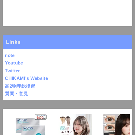
Links
note
Youtube
Twitter
CHIKAMI's Website
高2物理総復習
質問・意見