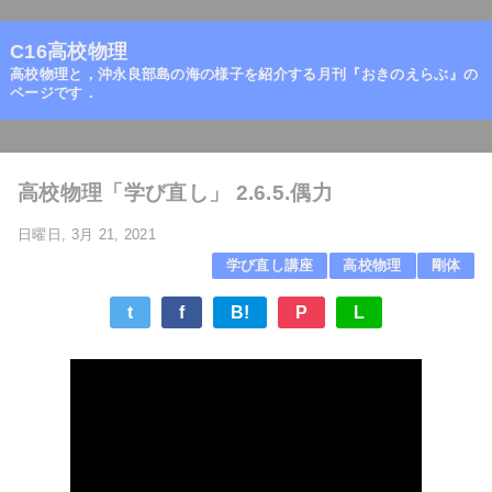
=
C16高校物理
高校物理と，沖永良部島の海の様子を紹介する月刊『おきのえらぶ』の
ページです．
ホーム
/
剛体
/
高校物理「学び直し」 2.6.5.偶力
日曜日, 3月 21, 2021
学び直し講座
高校物理
剛体
t
f
B!
P
L