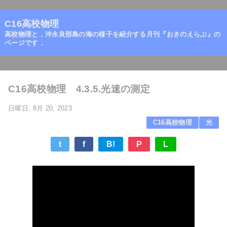
=
C16高校物理
高校物理と，沖永良部島の海の様子を紹介する月刊『おきのえらぶ』の
ページです．
ホーム
/
光
/
C16高校物理 4.3.5.光速の測定
日曜日, 8月 20, 2023
C16高校物理
光
t
f
B!
P
L