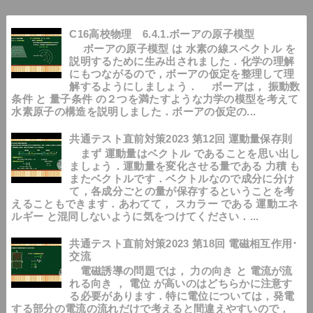
C16高校物理 6.4.1.ボーアの原子模型
ボーアの原子模型 は 水素の線スペクトル を
説明するために生み出されました．化学の理解
にもつながるので，ボーアの仮定を整理して理
解するようにしましょう． ボーアは， 振動数
条件 と 量子条件 の２つを満たすような力学の模型を考えて
水素原子の構造を説明しました．ボーアの仮定の...
共通テスト直前対策2023 第12回 運動量保存則
まず 運動量はベクトル であることを思い出し
ましょう．運動量を変化させる量である 力積 も
またベクトルです．ベクトルなので成分に分け
て，各成分ごとの量が保存するということを考
えることもできます．あわてて， スカラー である 運動エネ
ルギー と混同しないように気をつけてください．...
共通テスト直前対策2023 第18回 電磁相互作用･
交流
電磁誘導の問題では， 力の向き と 電流が流
れる向き ， 電位 が高いのはどちらかに注意す
る必要があります．特に電位については，発電
する部分の電流の流れだけで考えると間違えやすいので，