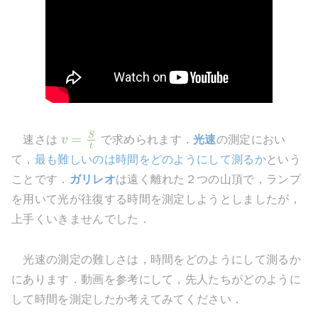
S
=
速さは
v
で求められます．
光速
の測定におい
t
て，
最も難しいのは時間をどのようにして測るか
という
ことです．
ガリレオ
は遠く離れた２つの山頂で，ランプ
を用いて光が往復する時間を測定しようとしましたが，
上手くいきませんでした．
光速の測定の難しさは，時間をどのようにして測るか
にあります．動画を参考にして，先人たちがどのように
して時間を測定したか考えてみてください．