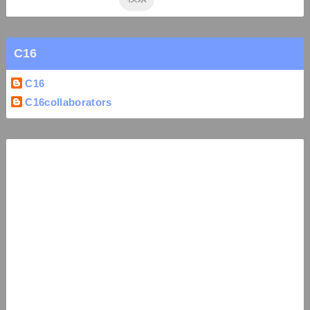
C16
C16
C16collaborators