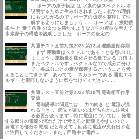
ボーアの原子模型 は 水素の線スペクトル を
説明するために生み出されました．化学の理解
にもつながるので，ボーアの仮定を整理して理
解するようにしましょう． ボーアは， 振動数
条件 と 量子条件 の２つを満たすような力学の模型を考えて
水素原子の構造を説明しました．ボーアの仮定の...
共通テスト直前対策2023 第12回 運動量保存則
まず 運動量はベクトル であることを思い出し
ましょう．運動量を変化させる量である 力積 も
またベクトルです．ベクトルなので成分に分け
て，各成分ごとの量が保存するということを考
えることもできます．あわてて， スカラー である 運動エネ
ルギー と混同しないように気をつけてください．...
共通テスト直前対策2023 第18回 電磁相互作用･
交流
電磁誘導の問題では， 力の向き と 電流が流
れる向き ， 電位 が高いのはどちらかに注意す
る必要があります．特に電位については，発電
する部分の電流の流れだけで考えると間違えやすいので，
発電する部分を電池 だと考えて，回路に電流が流れ出す点
に注目してください．また，回路中に電位...