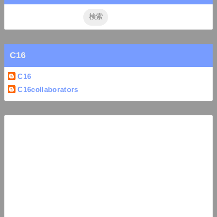
C16
C16
C16collaborators