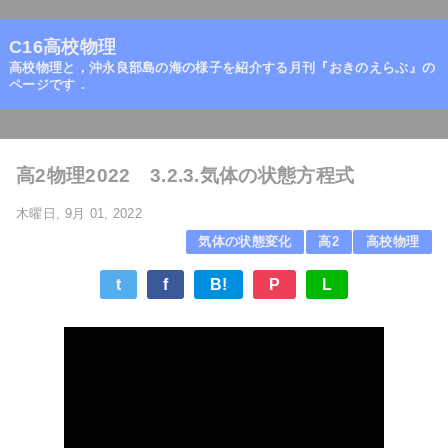
=
C16高校物理
高校物理と，沖永良部島の海の様子を紹介する月刊『おきのえらぶ』の
ページです．
ホーム
/
高校物理
/
高2物理2022 3.2.3.気体の状態方程式
木曜日, 9月 01, 2022
気体の状態変化
高2
高校物理
t
f
B!
P
L