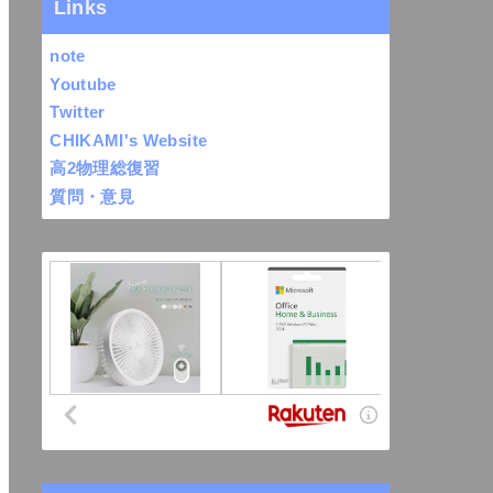
Links
note
Youtube
Twitter
CHIKAMI's Website
高2物理総復習
質問・意見