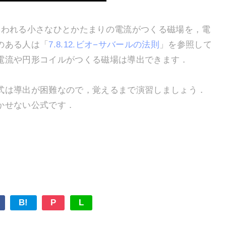
いわれる小さなひとかたまりの電流がつくる磁場を，電
のある人は「
7.8.12.ビオ−サバールの法則
」を参照して
電流や円形コイルがつくる磁場は導出できます．
は導出が困難なので，覚えるまで演習しましょう．
かせない公式です．
B!
P
L