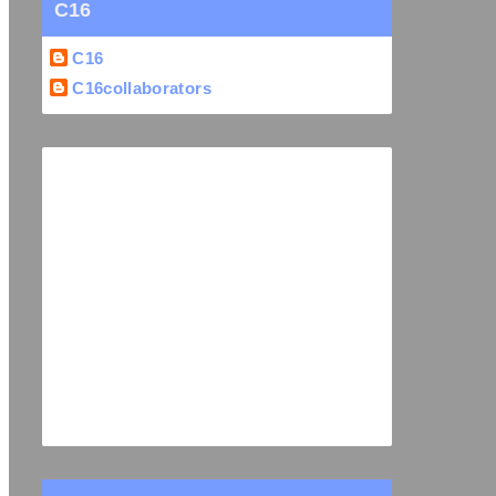
C16
C16
C16collaborators