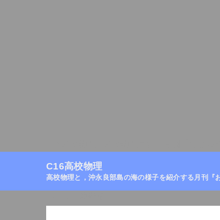
C16高校物理
高校物理目次
月刊『おきの
C16高校物理
高校物理と，沖永良部島の海の様子を紹介する月刊『
ホーム
/
静磁場
/