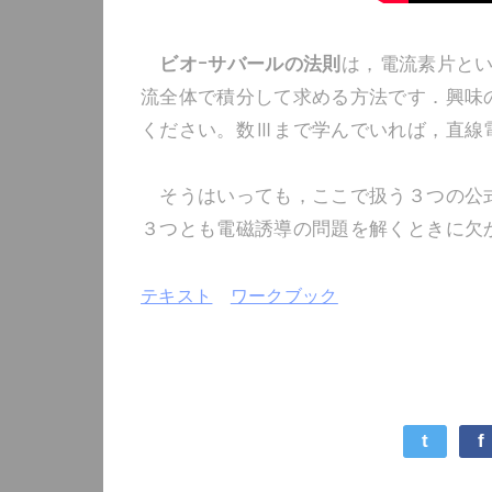
ビオｰサバールの法則
は，電流素片と
流全体で積分して求める方法です．興味
ください。数Ⅲまで学んでいれば，直線
そうはいっても，ここで扱う３つの公式
３つとも電磁誘導の問題を解くときに欠
テキスト
ワークブック
t
f