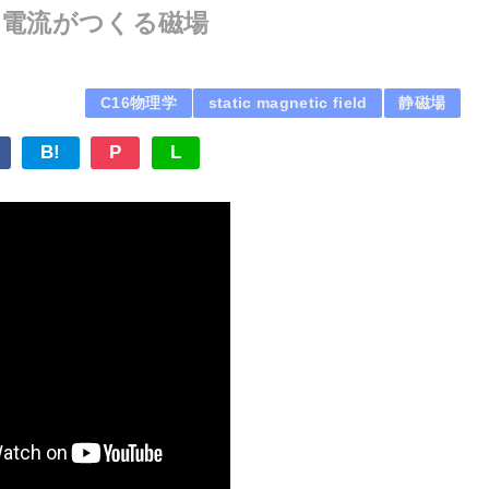
様々な電流がつくる磁場
C16物理学
static magnetic field
静磁場
B!
P
L