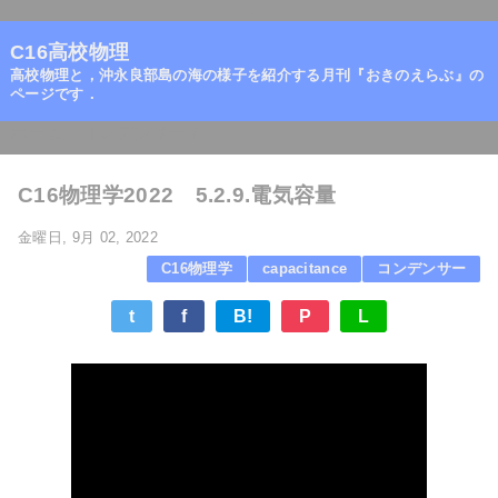
=
C16高校物理
高校物理と，沖永良部島の海の様子を紹介する月刊『おきのえらぶ』の
ページです．
ホーム
/
コンデンサー
/
C16物理学2022 5.2.9.電気容量
金曜日, 9月 02, 2022
C16物理学
capacitance
コンデンサー
t
f
B!
P
L