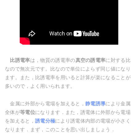
比誘電率
は，物質の誘電率の
真空の誘電率
に対する比
なので無次元です。比なので単位によらず同じ値になり
ます。また，比誘電率を用いると計算が楽になることが
多いので，よく用いられます。
金属に外部から電場を加えると，
静電誘導
により金属
全体が
等電位
になります．また，誘電体に外部から電場
を加えると，
誘電分極
により誘電体内部の電場が小さく
なります．まず，このことを思い出しましょう．