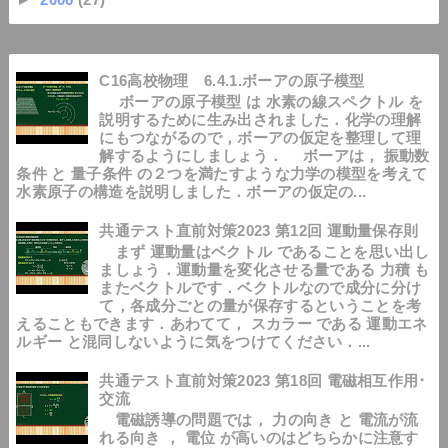
C16高校物理 6.4.1.ボーアの原子模型
ボーアの原子模型 は 水素の線スペクトル を
説明するために生み出されました．化学の理解
にもつながるので，ボーアの仮定を整理して理
解するようにしましょう． ボーアは， 振動数
条件 と 量子条件 の２つを満たすような力学の模型を考えて
水素原子の構造を説明しました．ボーアの仮定の...
共通テスト直前対策2023 第12回 運動量保存則
まず 運動量はベクトル であることを思い出し
ましょう．運動量を変化させる量である 力積 も
またベクトルです．ベクトルなので成分に分け
て，各成分ごとの量が保存するということを考
えることもできます．あわてて， スカラー である 運動エネ
ルギー と混同しないように気をつけてください．...
共通テスト直前対策2023 第18回 電磁相互作用･
交流
電磁誘導の問題では， 力の向き と 電流が流
れる向き ， 電位 が高いのはどちらかに注意す