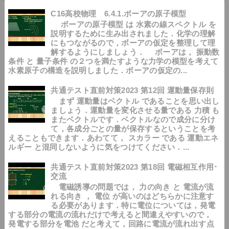
C16高校物理 6.4.1.ボーアの原子模型
ボーアの原子模型 は 水素の線スペクトル を
説明するために生み出されました．化学の理解
にもつながるので，ボーアの仮定を整理して理
解するようにしましょう． ボーアは， 振動数
条件 と 量子条件 の２つを満たすような力学の模型を考えて
水素原子の構造を説明しました．ボーアの仮定の...
共通テスト直前対策2023 第12回 運動量保存則
まず 運動量はベクトル であることを思い出し
ましょう．運動量を変化させる量である 力積 も
またベクトルです．ベクトルなので成分に分け
て，各成分ごとの量が保存するということを考
えることもできます．あわてて， スカラー である 運動エネ
ルギー と混同しないように気をつけてください．...
共通テスト直前対策2023 第18回 電磁相互作用･
交流
電磁誘導の問題では， 力の向き と 電流が流
れる向き ， 電位 が高いのはどちらかに注意す
る必要があります．特に電位については，発電
する部分の電流の流れだけで考えると間違えやすいので，
発電する部分を電池 だと考えて，回路に電流が流れ出す点