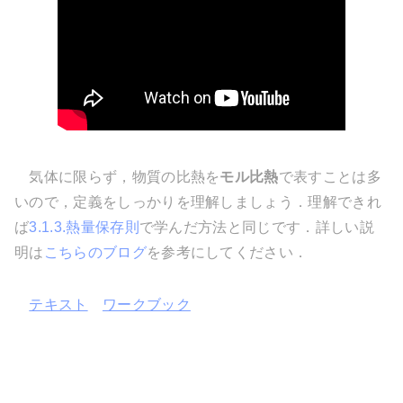
気体に限らず，物質の比熱を
モル比熱
で表すことは多
いので，定義をしっかりを理解しましょう．理解できれ
ば
3.1.3.熱量保存則
で学んだ方法と同じです．詳しい説
明は
こちらのブログ
を参考にしてください．
テキスト
ワークブック