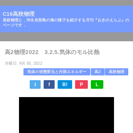
=
C16高校物理
高校物理と，沖永良部島の海の様子を紹介する月刊『おきのえらぶ』の
ページです．
ホーム
/
高校物理
/
高2物理2022 3.2.5.気体のモル比熱
月曜日, 9月 05, 2022
気体の状態変化と内部エネルギー
高2
高校物理
t
f
B!
P
L