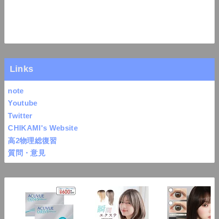
Links
note
Youtube
Twitter
CHIKAMI's Website
高2物理総復習
質問・意見