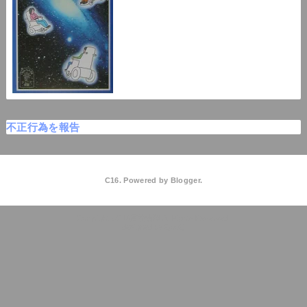
不正行為を報告
C16. Powered by
Blogger
.
C16高校物理
QooQ