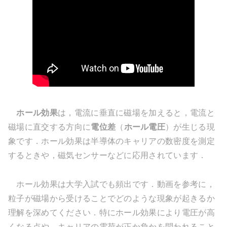
ホール効果
は，電流に垂直に磁場を加えると，電流と
磁場に直交する方向に
電位差
（
ホール電圧
）が生じる現
象です．ホール効果は半導体のキャリアの数密度を測定
するときや，磁気センサーなどに応用されています．
ホール効果は大学入試でも頻出です．動画を参考に，
粒子が磁場から受けることでどのような現象が起きるか
理解を深めてください．特にホール効果により電圧が高
くなる点や，キャリアの電荷が正か負かを問われること