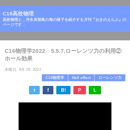
=
C16高校物理
高校物理と，沖永良部島の海の様子を紹介する月刊『おきのえらぶ』の
ページです．
ホーム
/
ローレンツ力
/
C16物理学2022 5.5.7.ローレンツ力の利用②
ホール効果
木曜日, 9月 29, 2022
C16物理学
Hall effect
ローレンツ力
t
f
B!
P
L