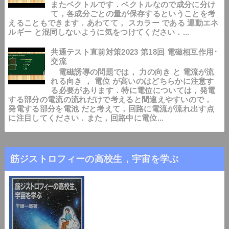
またベクトルです．ベクトルなので成分に分け
て，各成分ごとの量が保存するということを考
えることもできます．あわてて， スカラー である 運動エネ
ルギー と混同しないように気をつけてください．...
共通テスト直前対策2023 第18回 電磁相互作用･
交流
電磁誘導の問題では， 力の向き と 電流が流
れる向き ， 電位 が高いのはどちらかに注意す
る必要があります．特に電位については，発電
する部分の電流の流れだけで考えると間違えやすいので，
発電する部分を電池 だと考えて，回路に電流が流れ出す点
に注目してください．また，回路中に電位...
筋ジストロフィーの高校生，宇宙を学ぶ