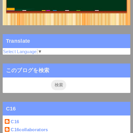
Translate
Select Language
▼
このブログを検索
C16
C16
C16collaborators