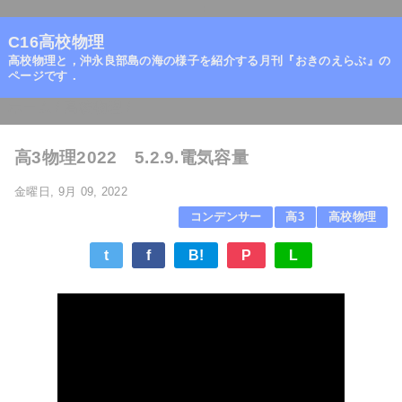
=
C16高校物理
高校物理と，沖永良部島の海の様子を紹介する月刊『おきのえらぶ』の
ページです．
ホーム
/
高校物理
/
高3物理2022 5.2.9.電気容量
金曜日, 9月 09, 2022
コンデンサー
高3
高校物理
t
f
B!
P
L