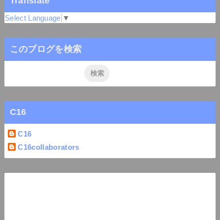
Translate
Select Language
▼
このブログを検索
C16
C16
C16collaborators