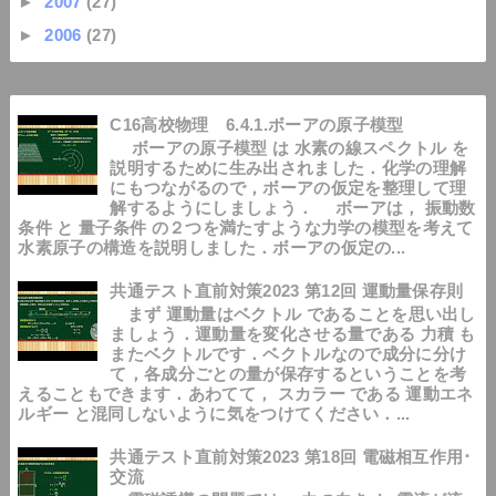
►
2007
(27)
►
2006
(27)
C16高校物理 6.4.1.ボーアの原子模型
ボーアの原子模型 は 水素の線スペクトル を
説明するために生み出されました．化学の理解
にもつながるので，ボーアの仮定を整理して理
解するようにしましょう． ボーアは， 振動数
条件 と 量子条件 の２つを満たすような力学の模型を考えて
水素原子の構造を説明しました．ボーアの仮定の...
共通テスト直前対策2023 第12回 運動量保存則
まず 運動量はベクトル であることを思い出し
ましょう．運動量を変化させる量である 力積 も
またベクトルです．ベクトルなので成分に分け
て，各成分ごとの量が保存するということを考
えることもできます．あわてて， スカラー である 運動エネ
ルギー と混同しないように気をつけてください．...
共通テスト直前対策2023 第18回 電磁相互作用･
交流