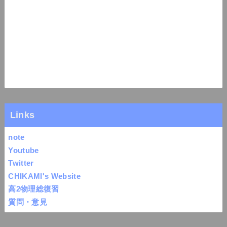
Links
note
Youtube
Twitter
CHIKAMI's Website
高2物理総復習
質問・意見