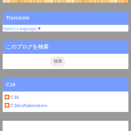
Translate
Select Language
▼
このブログを検索
C16
C16
C16collaborators