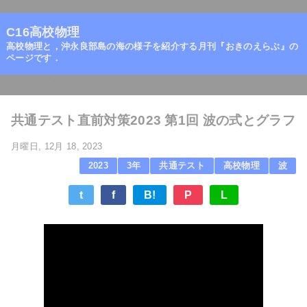
=
C16高校物理
高校物理と，沖永良部島の海の様子を紹介する月刊『おきのえらぶ』の
ページです．
ホーム
/
波
/
共通テスト直前対策2023 第1回 波の式とグラフ
月曜日, 12月 18, 2023
2023
3年
共通テスト
高校物理
波
t
f
B!
P
L