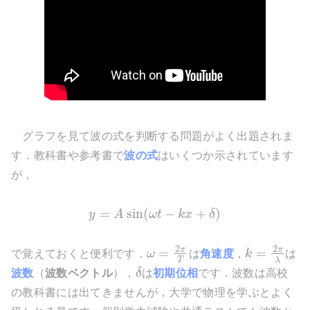
グラフを見て波の式を判断する問題がよく出題されま
す．教科書や参考書で
波の式
はいくつか示されています
が，
=
sin
(
−
+
)
y
A
ω
t
k
x
δ
2
2
π
π
=
=
で覚えておくと便利です．
ω
は
角速度
，
k
は
T
λ
波数
（
波数ベクトル
），
δ
は
初期位相
です．波数は高校
の教科書には出てきませんが，大学で物理を学ぶとよく