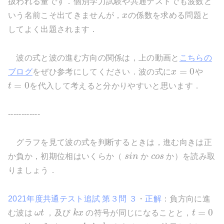
扱われる量です．個別学力試験や共通テストでも波数と
いう名前こそ出てきませんが，
x
の係数を求める問題と
してよく出題されます．
波の式と波の進む方向の関係は，上の動画と
こちらの
=
0
ブログ
をぜひ参考にしてください．波の式に
x
や
=
0
t
を代入して考えると分かりやすいと思います．
------------
グラフを見て波の式を判断するときは，進む向きは正
か負か，初期位相はいくらか（
s
i
n
か
c
o
s
か）を読み取
りましょう．
2021年度共通テスト追試 第３問 ３
・
正解
：負方向に進
=
0
む波は
ω
t
，及び
k
x
の符号が同じになることと，
t