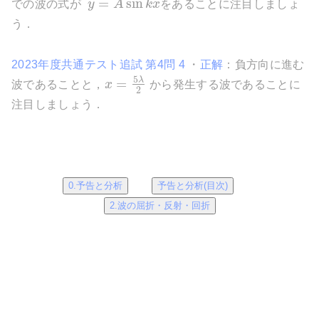
=
sin
での波の式が
y
A
k
x
をあることに注目しましょ
う．
2023年度共通テスト追試 第4問 4
・
正解
：負方向に進む
5
λ
=
波であることと，
x
から発生する波であることに
2
注目しましょう．
0.予告と分析
予告と分析(目次)
2.波の屈折・反射・回折