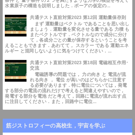
条件 と 量子条件 の２つを満たすような力学の模型を考えて
水素原子の構造を説明しました．ボーアの仮定の...
共通テスト直前対策2023 第12回 運動量保存則
まず 運動量はベクトル であることを思い出し
ましょう．運動量を変化させる量である 力積 も
またベクトルです．ベクトルなので成分に分け
て，各成分ごとの量が保存するということを考
えることもできます．あわてて， スカラー である 運動エネ
ルギー と混同しないように気をつけてください．...
共通テスト直前対策2023 第18回 電磁相互作用･
交流
電磁誘導の問題では， 力の向き と 電流が流
れる向き ， 電位 が高いのはどちらかに注意す
る必要があります．特に電位については，発電
する部分の電流の流れだけで考えると間違えやすいので，
発電する部分を電池 だと考えて，回路に電流が流れ出す点
に注目してください．また，回路中に電位...
筋ジストロフィーの高校生，宇宙を学ぶ