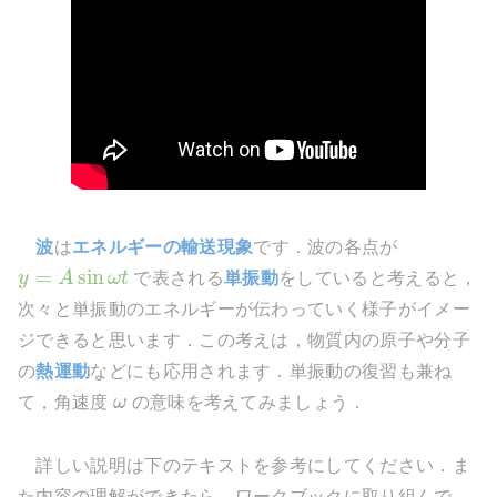
波
は
エネルギーの輸送現象
です．波の各点が
=
sin
y
A
ω
t
で表される
単振動
をしていると考えると，
次々と単振動のエネルギーが伝わっていく様子がイメー
ジできると思います．この考えは，物質内の原子や分子
の
熱運動
などにも応用されます．単振動の復習も兼ね
て，角速度
ω
の意味を考えてみましょう．
詳しい説明は下のテキストを参考にしてください．ま
た内容の理解ができたら，ワークブックに取り組んで，