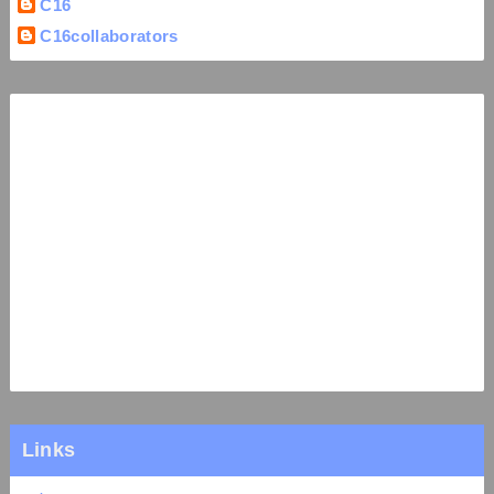
C16
C16collaborators
Links