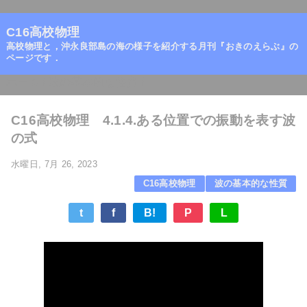
=
C16高校物理
高校物理と，沖永良部島の海の様子を紹介する月刊『おきのえらぶ』の
ページです．
ホーム
/
波の基本的な性質
/
C16高校物理 4.1.4.ある位置での振動を表す波
の式
水曜日, 7月 26, 2023
C16高校物理
波の基本的な性質
t
f
B!
P
L