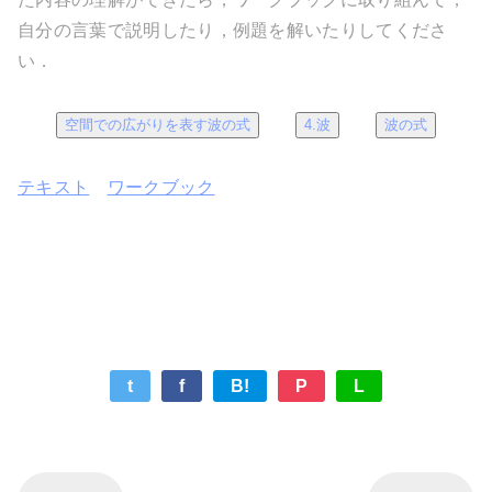
自分の言葉で説明したり，例題を解いたりしてくださ
い．
空間での広がりを表す波の式
4.波
波の式
テキスト
ワークブック
t
f
B!
P
L