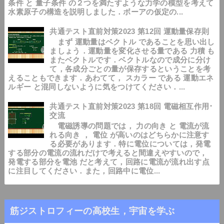
条件 と 量子条件 の２つを満たすような力学の模型を考えて
水素原子の構造を説明しました．ボーアの仮定の...
共通テスト直前対策2023 第12回 運動量保存則
まず 運動量はベクトル であることを思い出し
ましょう．運動量を変化させる量である 力積 も
またベクトルです．ベクトルなので成分に分け
て，各成分ごとの量が保存するということを考
えることもできます．あわてて， スカラー である 運動エネ
ルギー と混同しないように気をつけてください．...
共通テスト直前対策2023 第18回 電磁相互作用･
交流
電磁誘導の問題では， 力の向き と 電流が流
れる向き ， 電位 が高いのはどちらかに注意す
る必要があります．特に電位については，発電
する部分の電流の流れだけで考えると間違えやすいので，
発電する部分を電池 だと考えて，回路に電流が流れ出す点
に注目してください．また，回路中に電位...
筋ジストロフィーの高校生，宇宙を学ぶ