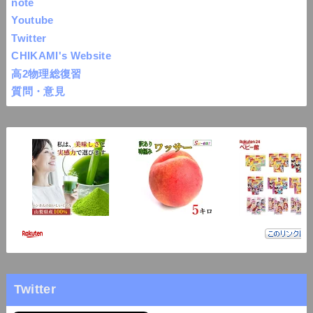
note
Youtube
Twitter
CHIKAMI's Website
高2物理総復習
質問・意見
Twitter