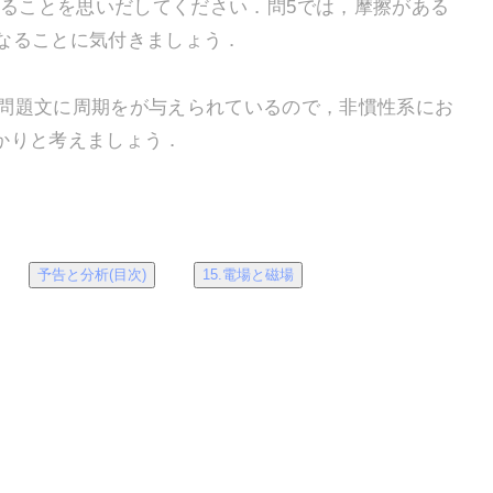
ることを思いだしてください．問5では，摩擦がある
なることに気付きましょう．
問題文に周期をが与えられているので，非慣性系にお
かりと考えましょう．
予告と分析(目次)
15.電場と磁場