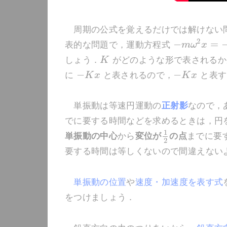
周期の公式を覚えるだけでは解けない
2
−
=
表的な問題で，運動方程式
m
ω
x
しょう．
K
がどのような形で表されるか
−
−
に
K
x
と表されるので，
K
x
と表す
単振動は等速円運動の
正射影
なので，
でに要する時間などを求めるときは，円
1
単振動の中心
から
変位が
の点
までに要
2
要する時間は等しくないので間違えない
単振動の位置
や
速度・加速度を表す式
をつけましょう．