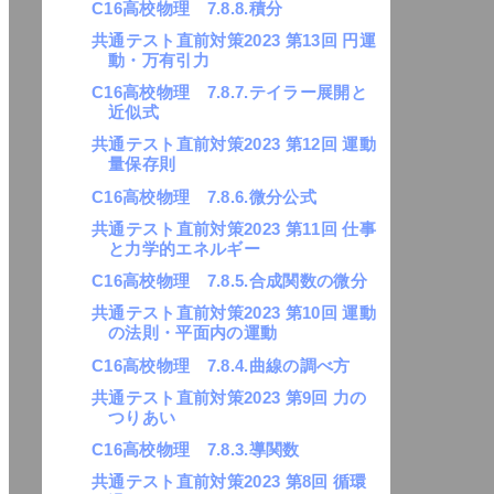
C16高校物理 7.8.8.積分
共通テスト直前対策2023 第13回 円運
動・万有引力
C16高校物理 7.8.7.テイラー展開と
近似式
共通テスト直前対策2023 第12回 運動
量保存則
C16高校物理 7.8.6.微分公式
共通テスト直前対策2023 第11回 仕事
と力学的エネルギー
C16高校物理 7.8.5.合成関数の微分
共通テスト直前対策2023 第10回 運動
の法則・平面内の運動
C16高校物理 7.8.4.曲線の調べ方
共通テスト直前対策2023 第9回 力の
つりあい
C16高校物理 7.8.3.導関数
共通テスト直前対策2023 第8回 循環