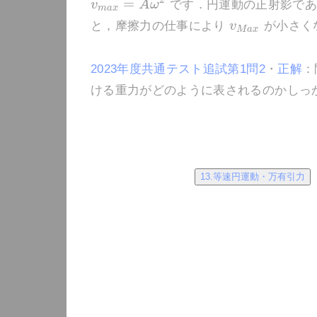
=
v
A
ω
です．円運動の正射影であ
m
a
x
と，摩擦力の仕事により
v
が小さく
M
a
x
2023年度共通テスト追試第1問2
・
正解
：
ける重力がどのように表されるのかしっ
13.等速円運動・万有引力