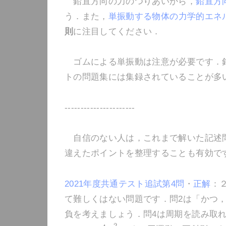
鉛直方向の力のつりあいから，
鉛直方
う．また，
単振動する物体の力学的エネ
則
に注目してください．
ゴムによる単振動は注意が必要です．鉛
トの問題集には集録されていることが多
----------------------
自信のない人は，これまで解いた記述問
違えたポイントを整理することも有効で
2021年度共通テスト追試第4問
・
正解
：
て難しくはない問題です．問2は「かつ
負を考えましょう．問4は周期を読み取れ
2