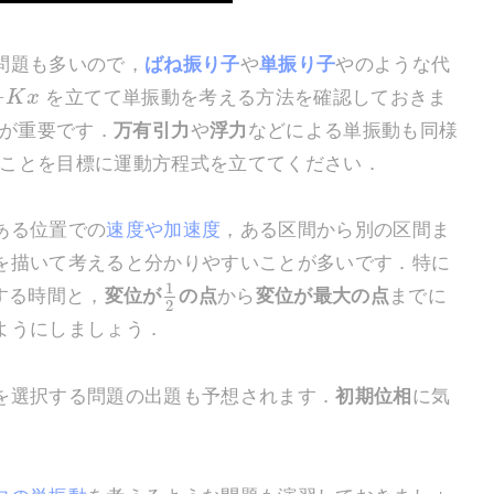
問題も多いので，
ばね振り子
や
単振り子
やのような代
−
K
x
を立てて単振動を考える方法を確認しておきま
が重要です．
万有引力
や
浮力
などによる単振動も同様
ことを目標に運動方程式を立ててください．
ある位置での
速度や加速度
，ある区間から別の区間ま
を描いて考えると分かりやすいことが多いです．特に
1
する時間と，
変位が
の点
から
変位が最大の点
までに
2
ようにしましょう．
を選択する問題の出題も予想されます．
初期位相
に気