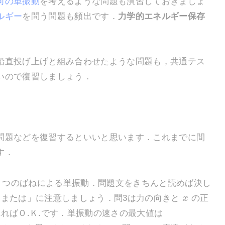
向の単振動
を考えるような問題も演習しておきましょ
ルギー
を問う問題も頻出です．
力学的エネルギー保存
直投げ上げと組み合わせたような問題も，共通テス
いので復習しましょう．
題などを復習するといいと思います．これまでに間
す．
２つのばねによる単振動．問題文をきちんと読めば決し
，または」に注意しましょう．問3は力の向きと
x
の正
ればＯ.Ｋ.です．単振動の速さの最大値は