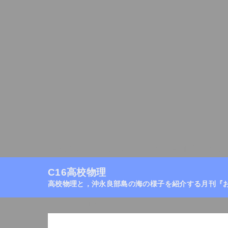
C16高校物理
高校物理目次
月刊『おきの
C16高校物理
高校物理と，沖永良部島の海の様子を紹介する月刊『
ホーム
/
力学
/