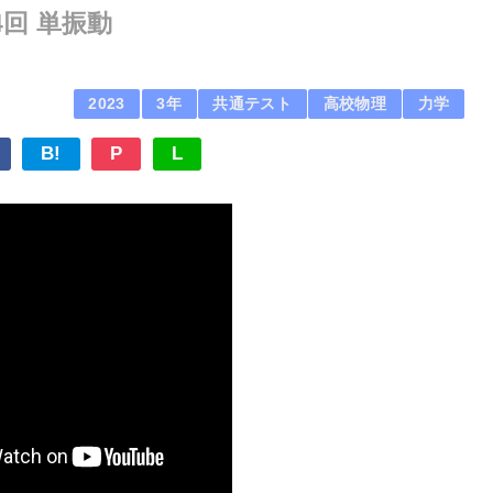
4回 単振動
2023
3年
共通テスト
高校物理
力学
B!
P
L