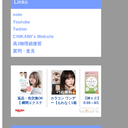
Links
note
Youtube
Twitter
CHIKAMI's Website
高2物理総復習
質問・意見