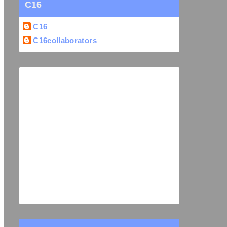
C16
C16
C16collaborators