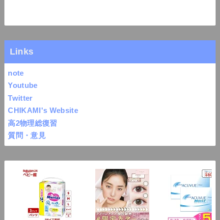
Links
note
Youtube
Twitter
CHIKAMI's Website
高2物理総復習
質問・意見