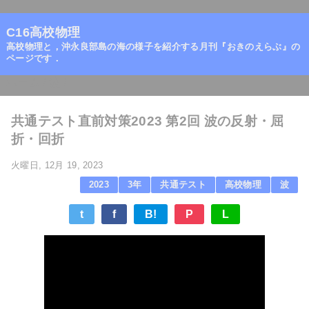
=
C16高校物理
高校物理と，沖永良部島の海の様子を紹介する月刊『おきのえらぶ』の
ページです．
ホーム
/
波
/
共通テスト直前対策2023 第2回 波の反射・屈
折・回折
火曜日, 12月 19, 2023
2023
3年
共通テスト
高校物理
波
t
f
B!
P
L