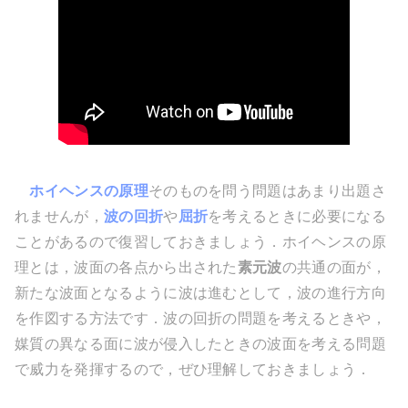
ホイヘンスの原理
そのものを問う問題はあまり出題さ
れませんが，
波の回折
や
屈折
を考えるときに必要になる
ことがあるので復習しておきましょう．ホイヘンスの原
理とは，波面の各点から出された
素元波
の共通の面が，
新たな波面となるように波は進むとして，波の進行方向
を作図する方法です．波の回折の問題を考えるときや，
媒質の異なる面に波が侵入したときの波面を考える問題
で威力を発揮するので，ぜひ理解しておきましょう．