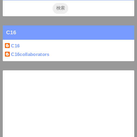
C16
C16
C16collaborators