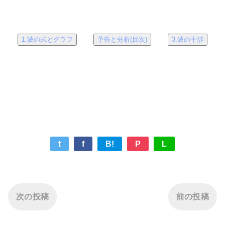
1.波の式とグラフ
予告と分析(目次)
3.波の干渉
t
f
B!
P
L
次の投稿
前の投稿