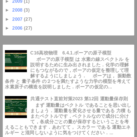
►
2009
(1)
►
2008
(3)
►
2007
(27)
►
2006
(27)
C16高校物理 6.4.1.ボーアの原子模型
ボーアの原子模型 は 水素の線スペクトル を
説明するために生み出されました．化学の理解
にもつながるので，ボーアの仮定を整理して理
解するようにしましょう． ボーアは， 振動数
条件 と 量子条件 の２つを満たすような力学の模型を考えて
水素原子の構造を説明しました．ボーアの仮定の...
共通テスト直前対策2023 第12回 運動量保存則
まず 運動量はベクトル であることを思い出し
ましょう．運動量を変化させる量である 力積 も
またベクトルです．ベクトルなので成分に分け
て，各成分ごとの量が保存するということを考
えることもできます．あわてて， スカラー である 運動エネ
ルギー と混同しないように気をつけてください．...