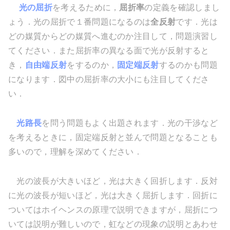
光の屈折
を考えるために，
屈折率
の定義を確認しまし
ょう．光の屈折で１番問題になるのは
全反射
です．光は
どの媒質からどの媒質へ進むのか注目して，問題演習し
てください．また屈折率の異なる面で光が反射すると
き，
自由端反射
をするのか，
固定端反射
するのかも問題
になります．図中の屈折率の大小にも注目してくださ
い．
光路長
を問う問題もよく出題されます．光の干渉など
を考えるときに，固定端反射と並んで問題となることも
多いので，理解を深めてください．
光の波長が大きいほど，光は大きく回折します．反対
に光の波長が短いほど，光は大きく屈折します．回折に
ついてはホイヘンスの原理で説明できますが，屈折につ
いては説明が難しいので，虹などの現象の説明とあわせ