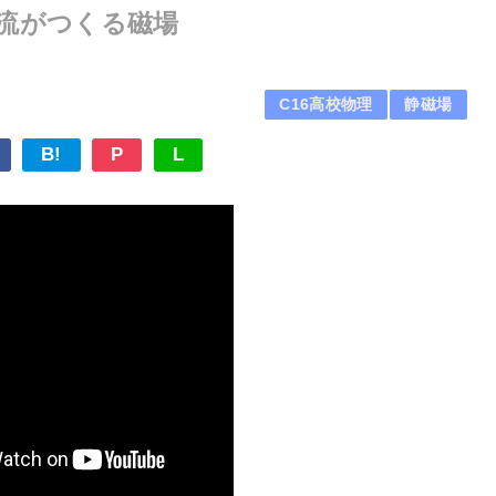
な電流がつくる磁場
C16高校物理
静磁場
B!
P
L