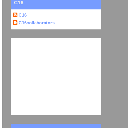
C16
C16
C16collaborators