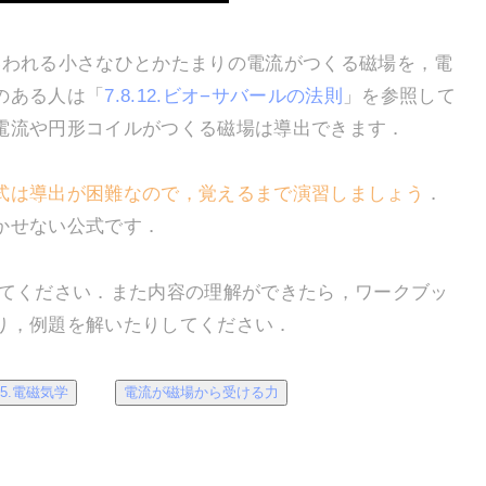
いわれる小さなひとかたまりの電流がつくる磁場を，電
のある人は「
7.8.12.ビオ−サバールの法則
」を参照して
電流や円形コイルがつくる磁場は導出できます．
式は導出が困難なので，覚えるまで演習しましょう
．
かせない公式です．
てください．また内容の理解ができたら，ワークブッ
り，例題を解いたりしてください．
5.電磁気学
電流が磁場から受ける力