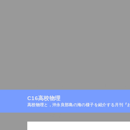
C16高校物理
高校物理目次
月刊『おきの
C16高校物理
高校物理と，沖永良部島の海の様子を紹介する月刊『
ホーム
/
静磁場
/