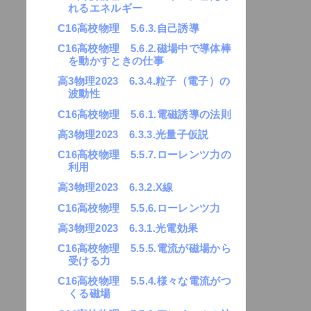
れるエネルギー
C16高校物理 5.6.3.自己誘導
C16高校物理 5.6.2.磁場中で導体棒
を動かすときの仕事
高3物理2023 6.3.4.粒子（電子）の
波動性
C16高校物理 5.6.1.電磁誘導の法則
高3物理2023 6.3.3.光量子仮説
C16高校物理 5.5.7.ローレンツ力の
利用
高3物理2023 6.3.2.X線
C16高校物理 5.5.6.ローレンツ力
高3物理2023 6.3.1.光電効果
C16高校物理 5.5.5.電流が磁場から
受ける力
C16高校物理 5.5.4.様々な電流がつ
くる磁場