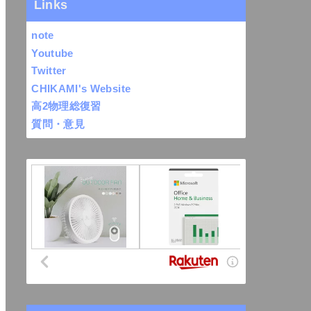
Links
note
Youtube
Twitter
CHIKAMI's Website
高2物理総復習
質問・意見