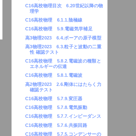
C16高校物理目次 6.20世紀以降の物
理学
C16高校物理 6.1.1.陰極線
C16高校物理 5.9.電磁気学補足
高3物理2023 6.4.ボーアの原子模型
高3物理2023 6.3.粒子と波動の二重
性 確認テスト
C16高校物理 5.8.2.電磁波の種類と
エネルギーの伝達
C16高校物理 5.8.1.電磁波
高2物理2023 2.6.剛体にはたらく力
確認テスト
C16高校物理 5.7.9.変圧器
C16高校物理 5.7.8.電気振動
C16高校物理 5.7.7.インピーダンス
C16高校物理 5.7.6.共振回路
C16高校物理 5.7.5.コンデンサーの