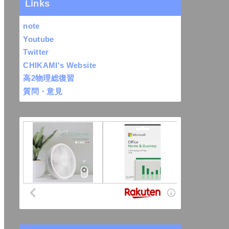
Links
note
Youtube
Twitter
CHIKAMI's Website
高2物理総復習
質問・意見