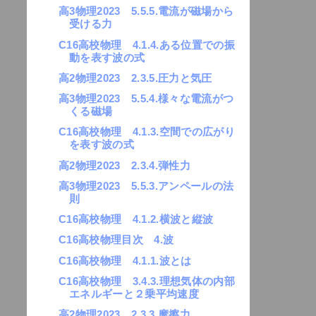
高3物理2023 5.5.5.電流が磁場から
受ける力
C16高校物理 4.1.4.ある位置での振
動を表す波の式
高2物理2023 2.3.5.圧力と気圧
高3物理2023 5.5.4.様々な電流がつ
くる磁場
C16高校物理 4.1.3.空間での広がり
を表す波の式
高2物理2023 2.3.4.弾性力
高3物理2023 5.5.3.アンペールの法
則
C16高校物理 4.1.2.横波と縦波
C16高校物理目次 4.波
C16高校物理 4.1.1.波とは
C16高校物理 3.4.3.理想気体の内部
エネルギーと２乗平均速度
高2物理2023 2.3.3.摩擦力