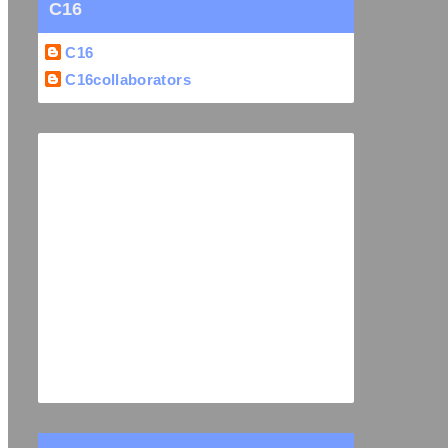
C16
C16
C16collaborators