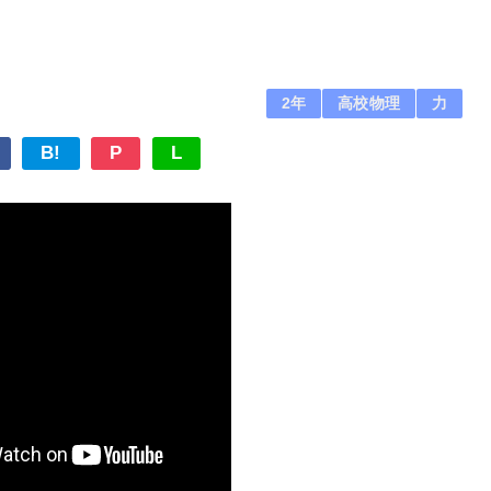
2年
高校物理
力
B!
P
L