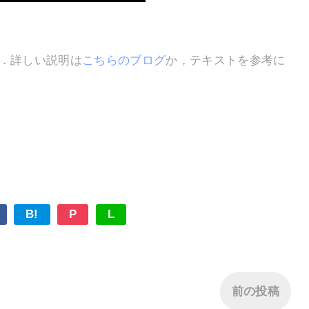
．詳しい説明は
こちらのブログ
か，テキストを参考に
B!
P
L
前の投稿