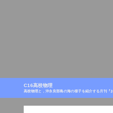
C16高校物理
高校物理目次
月刊『おきの
C16高校物理
高校物理と，沖永良部島の海の様子を紹介する月刊『
ホーム
/
力
/