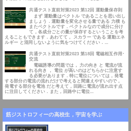
共通テスト直前対策2023 第12回 運動量保存則
まず 運動量はベクトル であることを思い出し
ましょう．運動量を変化させる量である 力積 も
またベクトルです．ベクトルなので成分に分け
て，各成分ごとの量が保存するということを考
えることもできます．あわてて， スカラー である 運動エネ
ルギー と混同しないように気をつけてください．...
共通テスト直前対策2023 第18回 電磁相互作用･
交流
電磁誘導の問題では， 力の向き と 電流が流
れる向き ， 電位 が高いのはどちらかに注意す
る必要があります．特に電位については，発電
する部分の電流の流れだけで考えると間違えやすいので，
発電する部分を電池 だと考えて，回路に電流が流れ出す点
に注目してください．また，回路中に電位...
筋ジストロフィーの高校生，宇宙を学ぶ