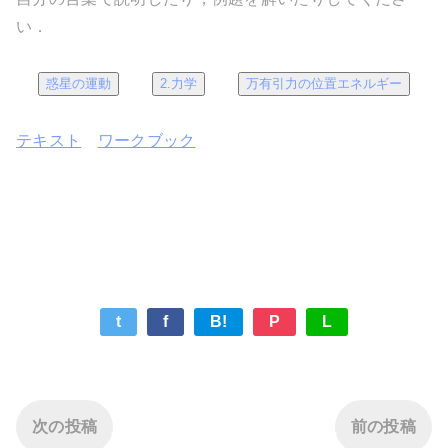
い．
惑星の運動
2.力学
万有引力の位置エネルギー
テキスト
ワークブック
t
f
B!
P
L
次の投稿
前の投稿