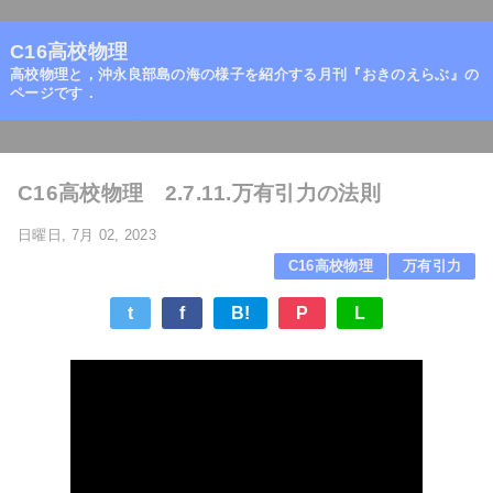
=
C16高校物理
高校物理と，沖永良部島の海の様子を紹介する月刊『おきのえらぶ』の
ページです．
ホーム
/
万有引力
/
C16高校物理 2.7.11.万有引力の法則
日曜日, 7月 02, 2023
C16高校物理
万有引力
t
f
B!
P
L