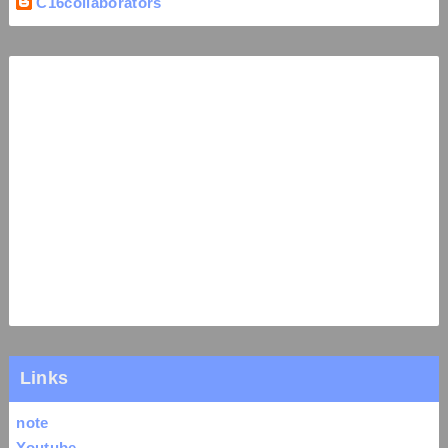
C16collaborators
Links
note
Youtube