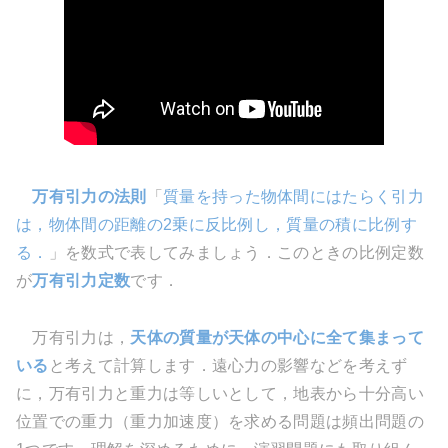
万有引力の法則
「
質量を持った物体間にはたらく引力
は，物体間の距離の2乗に反比例し，質量の積に比例す
る．
」を数式で表してみましょう．このときの比例定数
が
万有引力定数
です．
万有引力は，
天体の質量が天体の中心に全て集まって
いる
と考えて計算します．遠心力の影響などを考えず
に，万有引力と重力は等しいとして，地表から十分高い
位置での重力（重力加速度）を求める問題は頻出問題の