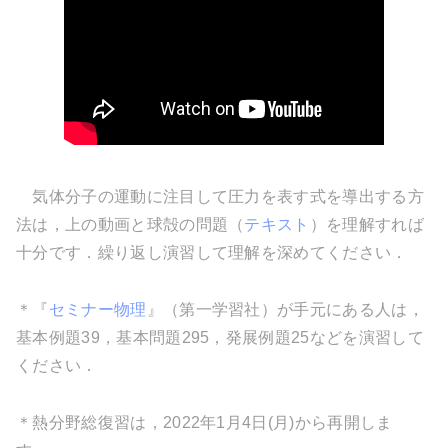
気体分子の運動に注目して圧力を表す式を導出する方
法は，上の動画と球殻の問題（
テキスト
）を理解すれば
十分です．繰り返し演習して理解を深めてください．
＊『
セミナー物理
』（第一学習社）が手元にある人は，
基本例題39，基本問題295，発展例題25などを演習して
ください．
＊熱分野総復習は，2022年1月4日(月)から再開しま