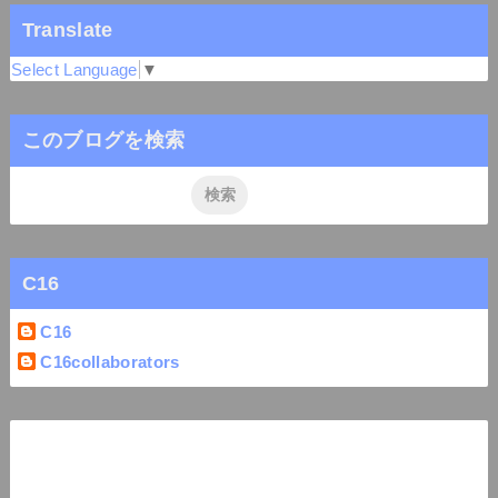
Translate
Select Language
▼
このブログを検索
C16
C16
C16collaborators