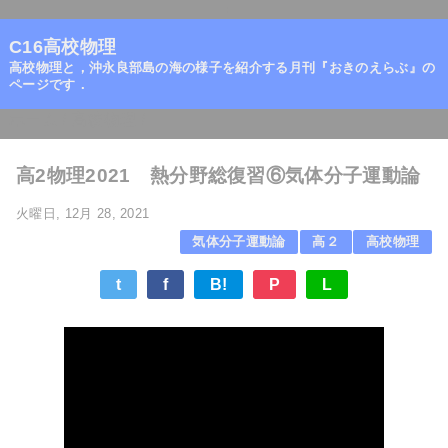
=
C16高校物理
高校物理と，沖永良部島の海の様子を紹介する月刊『おきのえらぶ』の
ページです．
ホーム
/
高校物理
/
高2物理2021 熱分野総復習⑥気体分子運動論
火曜日, 12月 28, 2021
気体分子運動論
高２
高校物理
t
f
B!
P
L