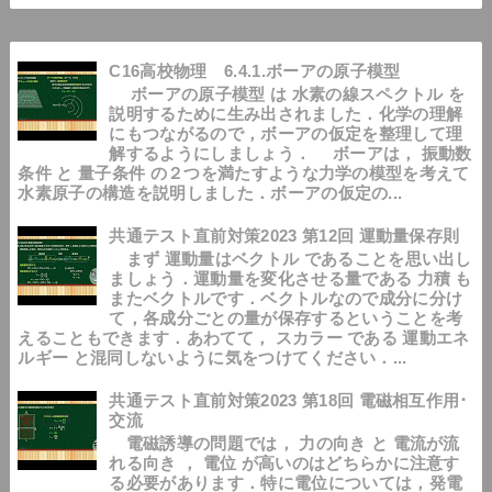
C16高校物理 6.4.1.ボーアの原子模型
ボーアの原子模型 は 水素の線スペクトル を
説明するために生み出されました．化学の理解
にもつながるので，ボーアの仮定を整理して理
解するようにしましょう． ボーアは， 振動数
条件 と 量子条件 の２つを満たすような力学の模型を考えて
水素原子の構造を説明しました．ボーアの仮定の...
共通テスト直前対策2023 第12回 運動量保存則
まず 運動量はベクトル であることを思い出し
ましょう．運動量を変化させる量である 力積 も
またベクトルです．ベクトルなので成分に分け
て，各成分ごとの量が保存するということを考
えることもできます．あわてて， スカラー である 運動エネ
ルギー と混同しないように気をつけてください．...
共通テスト直前対策2023 第18回 電磁相互作用･
交流
電磁誘導の問題では， 力の向き と 電流が流
れる向き ， 電位 が高いのはどちらかに注意す
る必要があります．特に電位については，発電