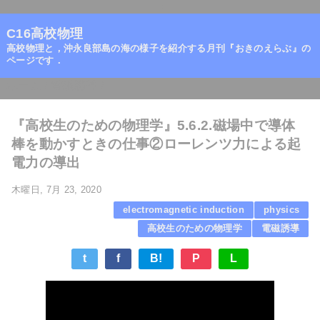
=
C16高校物理
高校物理と，沖永良部島の海の様子を紹介する月刊『おきのえらぶ』の
ページです．
ホーム
/
電磁誘導
/
『高校生のための物理学』5.6.2.磁場中で導体
棒を動かすときの仕事②ローレンツ力による起
電力の導出
木曜日, 7月 23, 2020
electromagnetic induction
physics
高校生のための物理学
電磁誘導
t
f
B!
P
L