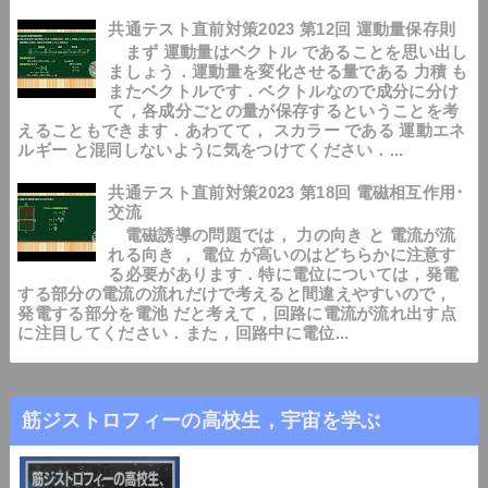
共通テスト直前対策2023 第12回 運動量保存則
まず 運動量はベクトル であることを思い出し
ましょう．運動量を変化させる量である 力積 も
またベクトルです．ベクトルなので成分に分け
て，各成分ごとの量が保存するということを考
えることもできます．あわてて， スカラー である 運動エネ
ルギー と混同しないように気をつけてください．...
共通テスト直前対策2023 第18回 電磁相互作用･
交流
電磁誘導の問題では， 力の向き と 電流が流
れる向き ， 電位 が高いのはどちらかに注意す
る必要があります．特に電位については，発電
する部分の電流の流れだけで考えると間違えやすいので，
発電する部分を電池 だと考えて，回路に電流が流れ出す点
に注目してください．また，回路中に電位...
筋ジストロフィーの高校生，宇宙を学ぶ