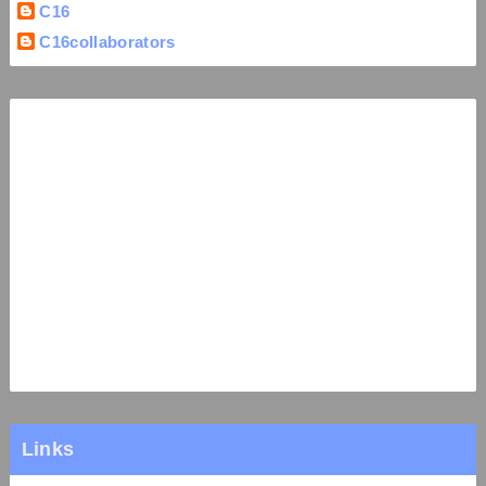
C16
C16collaborators
Links