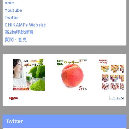
note
Youtube
Twitter
CHIKAMI's Website
高2物理総復習
質問・意見
Twitter