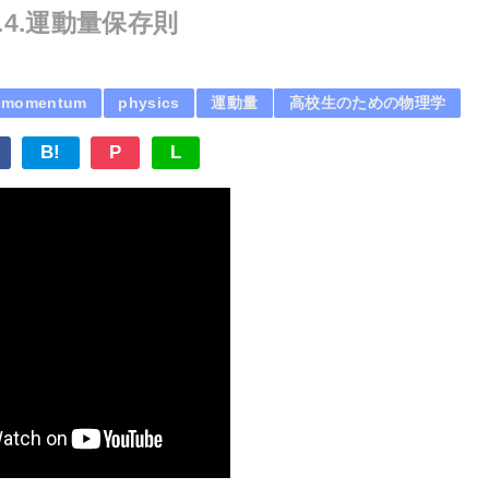
.4.運動量保存則
momentum
physics
運動量
高校生のための物理学
B!
P
L