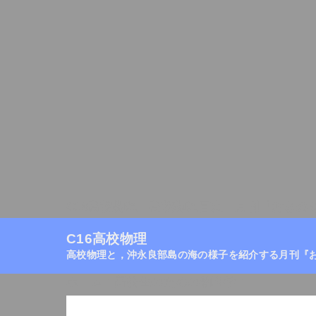
C16高校物理
高校物理目次
月刊『おきの
C16高校物理
高校物理と，沖永良部島の海の様子を紹介する月刊『
ホーム
/
高校生のための物理学
/