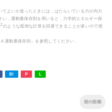
てよいか迷ったときには，はたらいている力が内力
さい．運動量保存則を用いると，力学的エネルギー保
2
v
のような面倒な計算を回避できることが多いので便
.4.運動量保存則」を参照してください．
B!
P
L
前の投稿