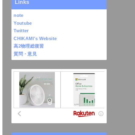
Links
note
Youtube
Twitter
CHIKAMI's Website
高2物理総復習
質問・意見