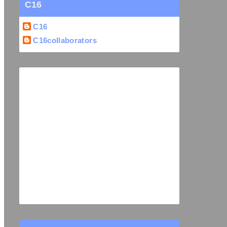
C16
C16
C16collaborators