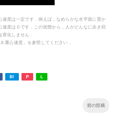
速度は一定です．例えば，なめらかな水平面に置か
心速度は０です．この状態から，人がどんなに歩き回
は変化しません．
.8.重心速度」を参照してください．
B!
P
L
前の投稿