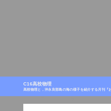
C16高校物理
高校物理目次
月刊『おきの
C16高校物理
高校物理と，沖永良部島の海の様子を紹介する月刊『
ホーム
/
高校生のための物理学
/