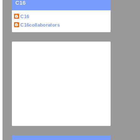
C16
C16
C16collaborators