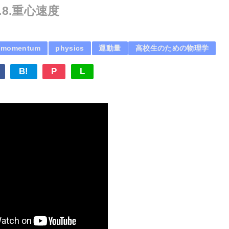
8.重心速度
momentum
physics
運動量
高校生のための物理学
B!
P
L