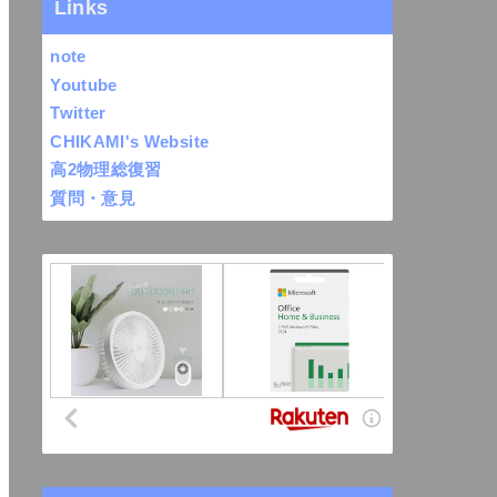
Links
note
Youtube
Twitter
CHIKAMI's Website
高2物理総復習
質問・意見