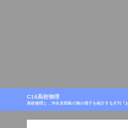
C16高校物理
高校物理目次
月刊『おきの
C16高校物理
高校物理と，沖永良部島の海の様子を紹介する月刊『
ホーム
/
電流
/