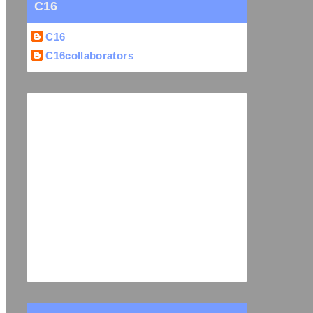
C16
C16
C16collaborators