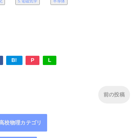
化
5.電磁気学
半導体
B!
P
L
前の投稿
6高校物理カテゴリ