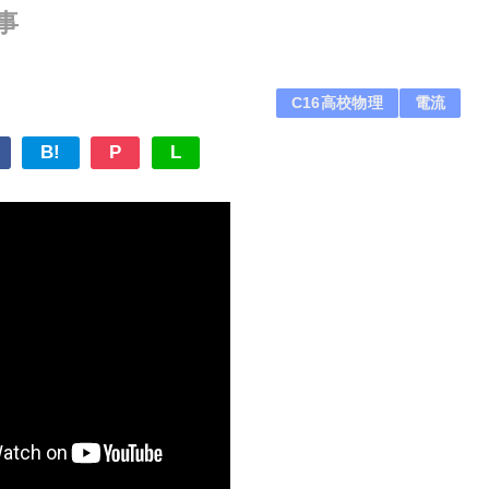
事
C16高校物理
電流
B!
P
L