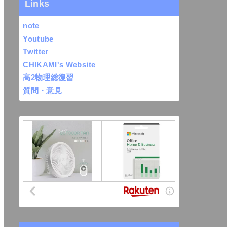
Links
note
Youtube
Twitter
CHIKAMI's Website
高2物理総復習
質問・意見