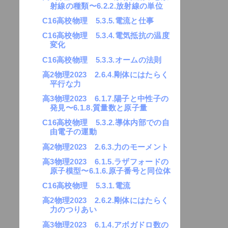
射線の種類〜6.2.2.放射線の単位
C16高校物理 5.3.5.電流と仕事
C16高校物理 5.3.4.電気抵抗の温度
変化
C16高校物理 5.3.3.オームの法則
高2物理2023 2.6.4.剛体にはたらく
平行な力
高3物理2023 6.1.7.陽子と中性子の
発見〜6.1.8.質量数と原子量
C16高校物理 5.3.2.導体内部での自
由電子の運動
高2物理2023 2.6.3.力のモーメント
高3物理2023 6.1.5.ラザフォードの
原子模型〜6.1.6.原子番号と同位体
C16高校物理 5.3.1.電流
高2物理2023 2.6.2.剛体にはたらく
力のつりあい
高3物理2023 6.1.4.アボガドロ数の