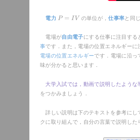
=
電力
P
I
V
の単位が，
仕事率
と同
電場が
自由電子
にする仕事に注目する
事
です．また，電場の位置エネルギーに
電場の位置エネルギー
です．電場に沿っ
味が分かると思います．
大学入試では，動画で説明したような
をつかみましょう．
詳しい説明は下のテキストを参考にして
クに取り組んで，自分の言葉で説明した