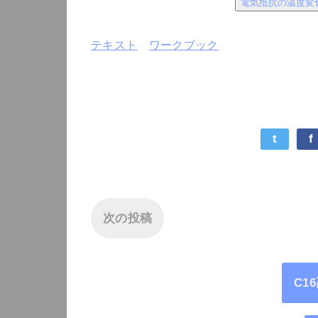
電気抵抗の温度変
テキスト
ワークブック
t
f
次の投稿
C1