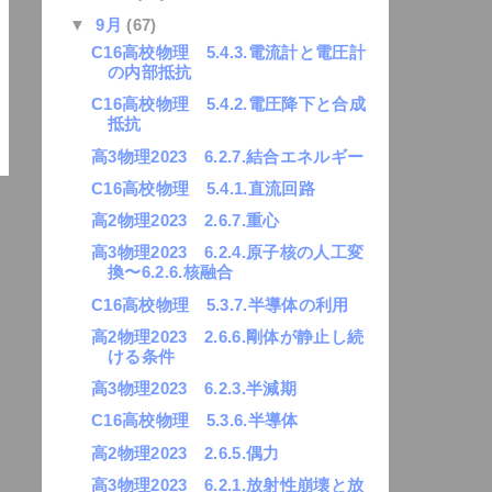
▼
9月
(67)
C16高校物理 5.4.3.電流計と電圧計
の内部抵抗
C16高校物理 5.4.2.電圧降下と合成
抵抗
高3物理2023 6.2.7.結合エネルギー
C16高校物理 5.4.1.直流回路
高2物理2023 2.6.7.重心
高3物理2023 6.2.4.原子核の人工変
換〜6.2.6.核融合
C16高校物理 5.3.7.半導体の利用
高2物理2023 2.6.6.剛体が静止し続
ける条件
高3物理2023 6.2.3.半減期
C16高校物理 5.3.6.半導体
高2物理2023 2.6.5.偶力
高3物理2023 6.2.1.放射性崩壊と放