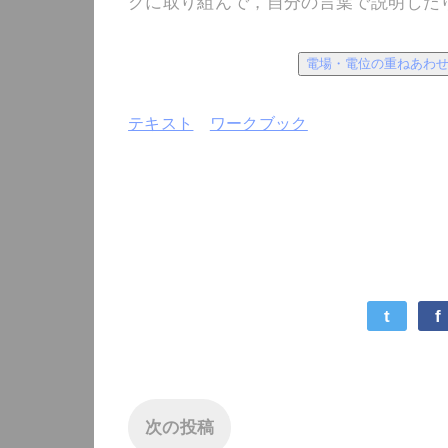
クに取り組んで，自分の言葉で説明した
電場・電位の重ねあわ
テキスト
ワークブック
t
f
次の投稿