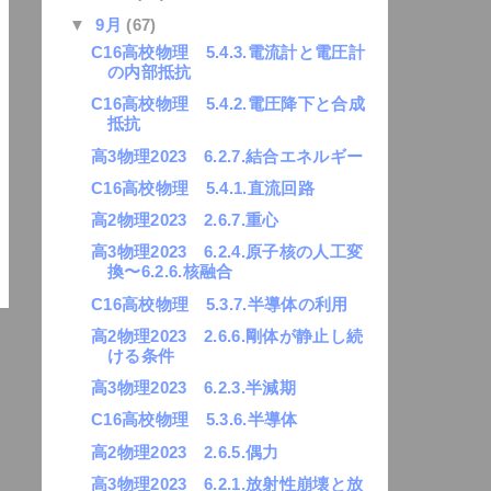
▼
9月
(67)
C16高校物理 5.4.3.電流計と電圧計
の内部抵抗
C16高校物理 5.4.2.電圧降下と合成
抵抗
高3物理2023 6.2.7.結合エネルギー
C16高校物理 5.4.1.直流回路
高2物理2023 2.6.7.重心
高3物理2023 6.2.4.原子核の人工変
換〜6.2.6.核融合
C16高校物理 5.3.7.半導体の利用
高2物理2023 2.6.6.剛体が静止し続
ける条件
高3物理2023 6.2.3.半減期
C16高校物理 5.3.6.半導体
高2物理2023 2.6.5.偶力
高3物理2023 6.2.1.放射性崩壊と放