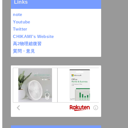
Links
note
Youtube
Twitter
CHIKAMI's Website
高2物理総復習
質問・意見