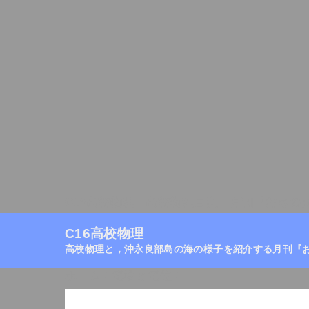
C16高校物理
高校物理目次
月刊『おきの
C16高校物理
高校物理と，沖永良部島の海の様子を紹介する月刊『
ホーム
/
電場と電位
/