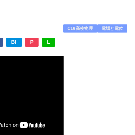
C16高校物理
電場と電位
B!
P
L