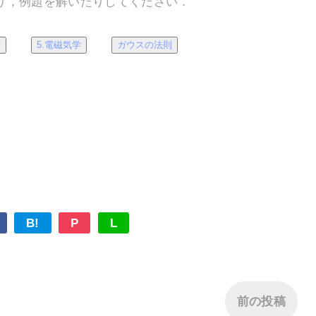
り，例題を解いたりしてください．
せ
5.電磁気学
ガウスの法則
B!
P
L
前の投稿