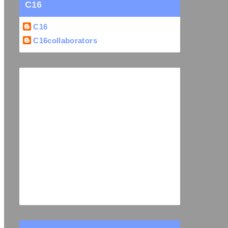
C16
C16
C16collaborators