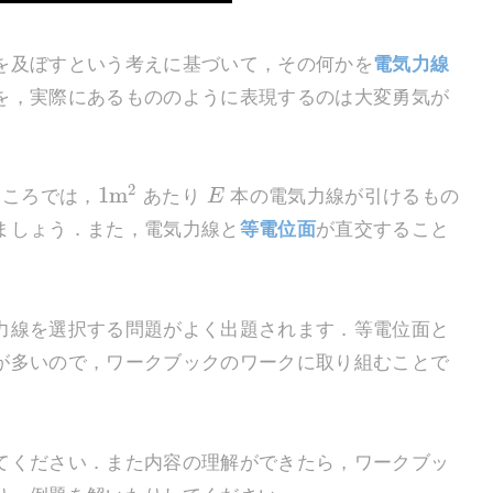
を及ぼすという考えに基づいて，その何かを
電気力線
を，実際にあるもののように表現するのは大変勇気が
2
1
m
ころでは，
あたり
E
本の電気力線が引けるもの
ましょう．また，電気力線と
等電位面
が直交すること
線を選択する問題がよく出題されます．等電位面と
が多いので，ワークブックのワークに取り組むことで
ください．また内容の理解ができたら，ワークブッ