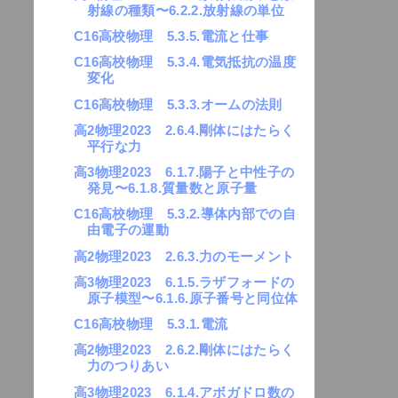
射線の種類〜6.2.2.放射線の単位
C16高校物理 5.3.5.電流と仕事
C16高校物理 5.3.4.電気抵抗の温度
変化
C16高校物理 5.3.3.オームの法則
高2物理2023 2.6.4.剛体にはたらく
平行な力
高3物理2023 6.1.7.陽子と中性子の
発見〜6.1.8.質量数と原子量
C16高校物理 5.3.2.導体内部での自
由電子の運動
高2物理2023 2.6.3.力のモーメント
高3物理2023 6.1.5.ラザフォードの
原子模型〜6.1.6.原子番号と同位体
C16高校物理 5.3.1.電流
高2物理2023 2.6.2.剛体にはたらく
力のつりあい
高3物理2023 6.1.4.アボガドロ数の