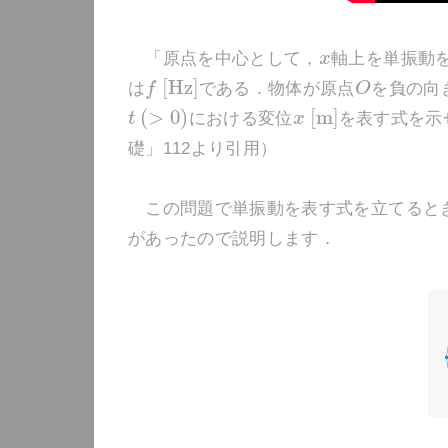
「原点を中心として，
x
軸上を単振動
[
H
z
]
は
f
である．物体が原点
O
を負の向
(
>
0
)
[
m
]
t
における変位
x
を表す式を示
礎」112より引用）
この問題で単振動を表す式を立てるとき
があったので説明します．