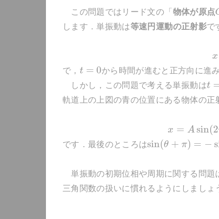
この問題ではリード文の「
物体が原点
します．単振動は
等速円運動の正射影
で
x
=
0
で，
t
から時間が進むと正方向に進
しかし，この問題で考える単振動は
t
軌道上の上図の青の位置にある物体の正
=
sin
(
2
x
A
sin
(
+
)
=
−
s
です．最後のところは
θ
π
単振動の初期位相や周期に関する問題は
三角関数の扱いに慣れるようにしましょ