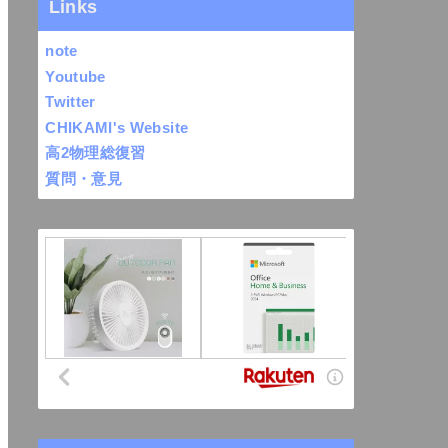
Links
note
Youtube
Twitter
CHIKAMI's Website
高2物理総復習
質問・意見