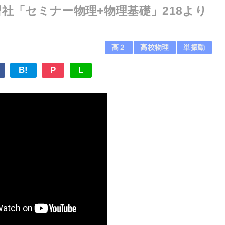
習社「セミナー物理+物理基礎」218より
高２
高校物理
単振動
B!
P
L