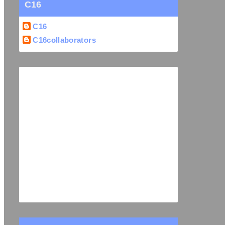
C16
C16
C16collaborators