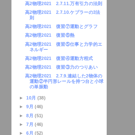
高2物理2021 2.7.11.万有引力の法則
高2物理2021 2.7.10.ケプラーの3法
則
高2物理2021 復習⑦運動とグラフ
高2物理2021 復習⑥熱
高2物理2021 復習⑤仕事と力学的エ
ネルギー
高2物理2021 復習④運動方程式
高2物理2021 復習③力のつりあい
高2物理2021 2.7.9.連結した2物体の
運動②半円形レールを持つ台と小球
の単振動
►
10月
(38)
►
9月
(46)
►
8月
(51)
►
7月
(46)
►
6月
(52)