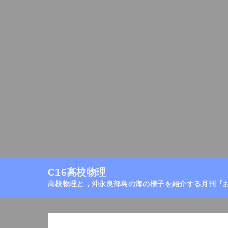
C16高校物理
高校物理目次
月刊『おきの
C16高校物理
高校物理と，沖永良部島の海の様子を紹介する月刊『
ホーム
/
単振動
/