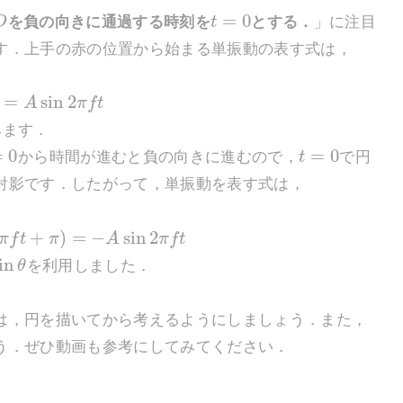
=
0
O
を負の向きに通過する時刻を
t
とする．
」に注目
す．上手の赤の位置から始まる単振動の表す式は，
=
sin
2
A
π
f
t
みます．
=
0
=
0
から時間が進むと負の向きに進むので，
t
で円
射影です．したがって，単振動を表す式は，
+
)
=
−
sin
2
π
f
t
π
A
π
f
t
in
θ
を利用しました．
，円を描いてから考えるようにしましょう．また，
う．ぜひ動画も参考にしてみてください．