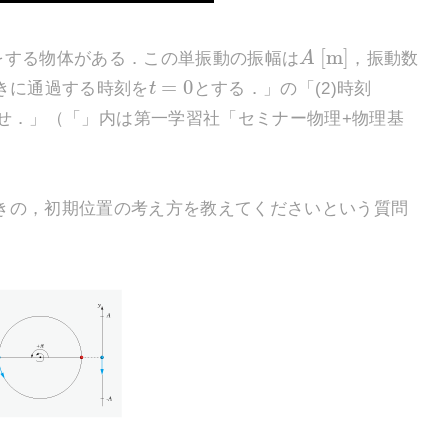
[
m
]
をする物体がある．この単振動の振幅は
A
，振動数
=
0
きに通過する時刻を
t
とする．」の「(2)時刻
せ．」（「」内は第一学習社「セミナー物理+物理基
の，初期位置の考え方を教えてくださいという質問