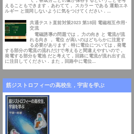
て，各成分ごとの量が保存するということを考
えることもできます．あわてて， スカラー である 運動エネ
ルギー と混同しないように気をつけてください．...
共通テスト直前対策2023 第18回 電磁相互作用･
交流
電磁誘導の問題では， 力の向き と 電流が流
れる向き ， 電位 が高いのはどちらかに注意す
る必要があります．特に電位については，発電
する部分の電流の流れだけで考えると間違えやすいので，
発電する部分を電池 だと考えて，回路に電流が流れ出す点
に注目してください．また，回路中に電位...
筋ジストロフィーの高校生，宇宙を学ぶ