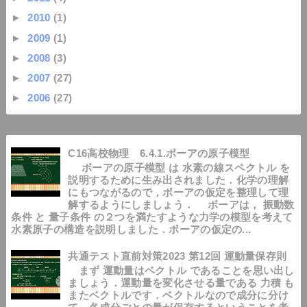
►
2010
(1)
►
2009
(1)
►
2008
(3)
►
2007
(27)
►
2006
(27)
C16高校物理 6.4.1.ボーアの原子模型
ボーアの原子模型 は 水素の線スペクトル を
説明するために生み出されました．化学の理解
にもつながるので，ボーアの仮定を整理して理
解するようにしましょう． ボーアは， 振動数
条件 と 量子条件 の２つを満たすような力学の模型を考えて
水素原子の構造を説明しました．ボーアの仮定の...
共通テスト直前対策2023 第12回 運動量保存則
まず 運動量はベクトル であることを思い出し
ましょう．運動量を変化させる量である 力積 も
またベクトルです．ベクトルなので成分に分け