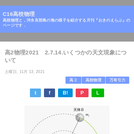
=
C16高校物理
高校物理と，沖永良部島の海の様子を紹介する月刊『おきのえらぶ』の
ページです．
ホーム
/
万有引力
/
高2物理2021 2.7.14.いくつかの天文現象につ
いて
土曜日, 11月 13, 2021
高２
高校物理
万有引力
t
f
B!
P
L