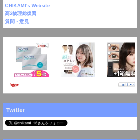
CHIKAMI's Website
高2物理総復習
質問・意見
Twitter