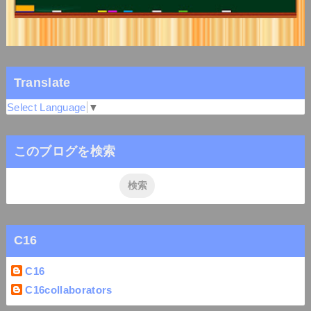
Translate
Select Language
▼
このブログを検索
C16
C16
C16collaborators