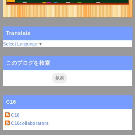
Translate
Select Language
▼
このブログを検索
C16
C16
C16collaborators