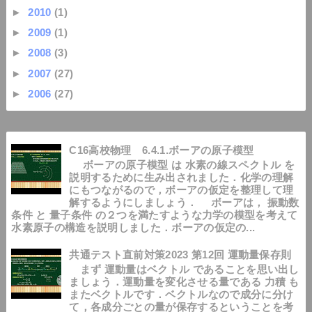
►
2010
(1)
►
2009
(1)
►
2008
(3)
►
2007
(27)
►
2006
(27)
C16高校物理 6.4.1.ボーアの原子模型
ボーアの原子模型 は 水素の線スペクトル を
説明するために生み出されました．化学の理解
にもつながるので，ボーアの仮定を整理して理
解するようにしましょう． ボーアは， 振動数
条件 と 量子条件 の２つを満たすような力学の模型を考えて
水素原子の構造を説明しました．ボーアの仮定の...
共通テスト直前対策2023 第12回 運動量保存則
まず 運動量はベクトル であることを思い出し
ましょう．運動量を変化させる量である 力積 も
またベクトルです．ベクトルなので成分に分け
て，各成分ごとの量が保存するということを考