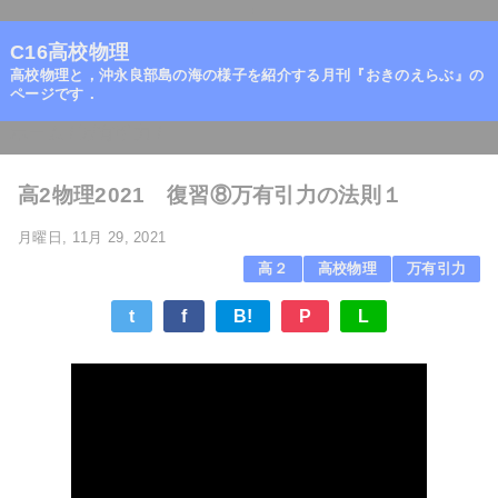
=
C16高校物理
高校物理と，沖永良部島の海の様子を紹介する月刊『おきのえらぶ』の
ページです．
ホーム
/
万有引力
/
高2物理2021 復習⑧万有引力の法則１
月曜日, 11月 29, 2021
高２
高校物理
万有引力
t
f
B!
P
L