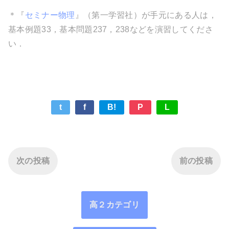
＊『
セミナー物理
』（第一学習社）が手元にある人は，
基本例題33，基本問題237，238などを演習してくださ
い．
t
f
B!
P
L
次の投稿
前の投稿
高２カテゴリ