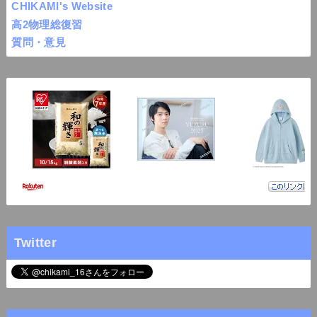
CHIKAMI's Website
高2物理総復習
質問・意見
Twitter